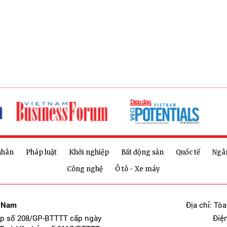
nhân
Pháp luật
Khởi nghiệp
Bất động sản
Quốc tế
Ngâ
Công nghệ
Ô tô - Xe máy
t Nam
Địa chỉ: Tò
ép số 208/GP-BTTTT cấp ngày
Điệ