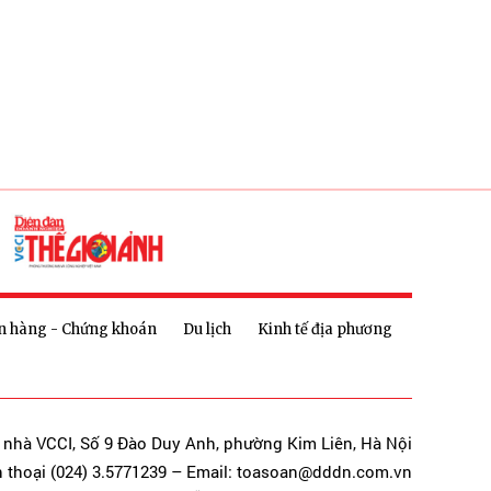
n hàng - Chứng khoán
Du lịch
Kinh tế địa phương
a nhà VCCI, Số 9 Đào Duy Anh, phường Kim Liên, Hà Nội
n thoại (024) 3.5771239 – Email: toasoan@dddn.com.vn