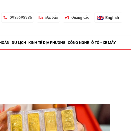
English
0985698786
Đặt báo
Quảng cáo
KHOÁN
DU LỊCH
KINH TẾ ĐỊA PHƯƠNG
CÔNG NGHỆ
Ô TÔ - XE MÁY