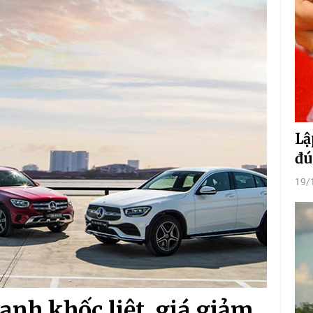
Lậ
đú
19/
ranh khốc liệt, giá giảm