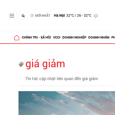
Hà Nội
32°C
/ 26 - 32°C
MỚI NHẤT
CHÍNH TRỊ - XÃ HỘI
VCCI
DOANH NGHIỆP
DOANH NHÂN
P
giá giảm
Tin tức cập nhật liên quan đến giá giảm