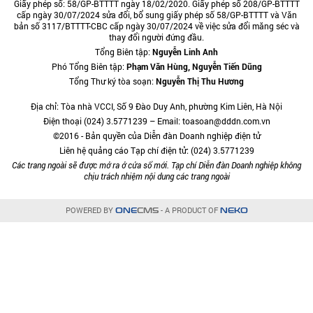
Giấy phép số: 58/GP-BTTTT ngày 18/02/2020. Giấy phép số 208/GP-BTTTT
cấp ngày 30/07/2024 sửa đổi, bổ sung giấy phép số 58/GP-BTTTT và Văn
bản số 3117/BTTTT-CBC cấp ngày 30/07/2024 về việc sửa đổi măng séc và
thay đổi người đứng đầu.
Tổng Biên tập:
Nguyễn Linh Anh
Phó Tổng Biên tập:
Phạm Văn Hùng, Nguyễn Tiến Dũng
Tổng Thư ký tòa soạn:
Nguyễn Thị Thu Hương
Địa chỉ: Tòa nhà VCCI, Số 9 Đào Duy Anh, phường Kim Liên, Hà Nội
Điện thoại (024) 3.5771239 – Email: toasoan@dddn.com.vn
©2016 - Bản quyền của Diễn đàn Doanh nghiệp điện tử
Liên hệ quảng cáo Tạp chí điện tử: (024) 3.5771239
Các trang ngoài sẽ được mở ra ở cửa sổ mới. Tạp chí Diễn đàn Doanh nghiệp không
chịu trách nhiệm nội dung các trang ngoài
POWERED BY
- A PRODUCT OF
ONE
CMS
NEKO