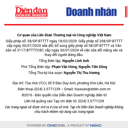
Cơ quan của Liên đoàn Thương mại và Công nghiệp Việt Nam
Giấy phép số: 58/GP-BTTTT ngày 18/02/2020. Giấy phép số 208/GP-BTTTT
cấp ngày 30/07/2024 sửa đổi, bổ sung giấy phép số 58/GP-BTTTT và Văn
bản số 3117/BTTTT-CBC cấp ngày 30/07/2024 về việc sửa đổi măng séc và
thay đổi người đứng đầu.
Tổng Biên tập:
Nguyễn Linh Anh
Phó Tổng Biên tập:
Phạm Văn Hùng, Nguyễn Tiến Dũng
Tổng Thư ký tòa soạn:
Nguyễn Thị Thu Hương
Địa chỉ: Tòa nhà VCCI, Số 9 Đào Duy Anh, phường Kim Liên, Hà Nội
Điện thoại (024) 3.5771239 – Email: toasoan@dddn.com.vn
©2016 - Bản quyền của Diễn đàn Doanh nghiệp điện tử
Liên hệ quảng cáo Tạp chí điện tử: (024) 3.5771239
Các trang ngoài sẽ được mở ra ở cửa sổ mới. Tạp chí Diễn đàn Doanh nghiệp không
chịu trách nhiệm nội dung các trang ngoài
POWERED BY
- A PRODUCT OF
ONE
CMS
NEKO