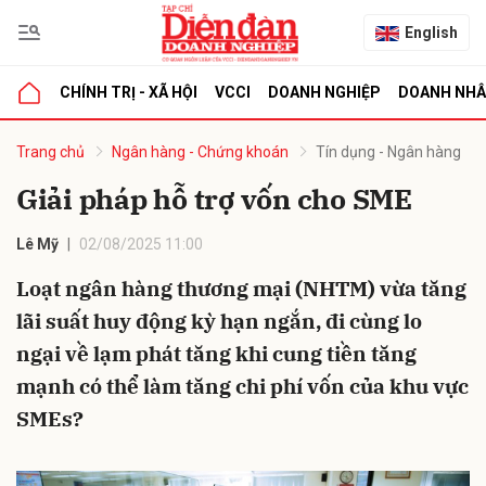
English
CHÍNH TRỊ - XÃ HỘI
VCCI
DOANH NGHIỆP
DOANH NH
bình luận
Trang chủ
Ngân hàng - Chứng khoán
Tín dụng - Ngân hàng
Giải pháp hỗ trợ vốn cho SME
Lê Mỹ
02/08/2025 11:00
Loạt ngân hàng thương mại (NHTM) vừa tăng
lãi suất huy động kỳ hạn ngắn, đi cùng lo
ngại về lạm phát tăng khi cung tiền tăng
Hủy
G
mạnh có thể làm tăng chi phí vốn của khu vực
SMEs?