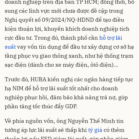
doanh nghiệp trên địa bàn TP HCM; đồng thời, bổ
sung các lĩnh vực mới chưa được đề cập trong
Nghị quyết số 09/2024/NQ-HDND để tạo điều
kiện thuận lợi, khuyến khích doanh nghiệp tích
cực đầu tư. Trong đó, thành phố cần
hỗ trợ lãi
suất
vay vốn tín dụng để đầu tư xây dựng cơ sở hạ
tầng phục vụ giao thông xanh, như hệ thống trạm
sạc điện (dành cho xe máy điện, ôtô điện)...
Trước đó, HUBA kiến nghị các ngân hàng tiếp tục
hạ NIM để hỗ trợ lãi suất tốt nhất cho doanh
nghiệp phục hồi, đảm bảo khả năng trả nợ, góp
phần tăng tốc thúc đẩy GDP.
Về phía nguồn vốn, ông Nguyễn Thế Minh tin
tưởng áp lực lãi suất sẽ thấp khi
tỷ giá
có thêm
thuận lợi nếu FED giảm lãi suất, góp phần giảm