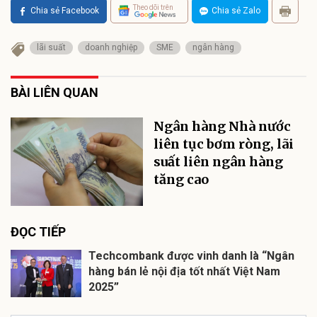
Theo dõi trên
Chia sẻ Facebook
Chia sẻ Zalo
lãi suất
doanh nghiệp
SME
ngân hàng
BÀI LIÊN QUAN
Ngân hàng Nhà nước
liên tục bơm ròng, lãi
suất liên ngân hàng
tăng cao
ĐỌC TIẾP
Techcombank được vinh danh là “Ngân
hàng bán lẻ nội địa tốt nhất Việt Nam
2025”