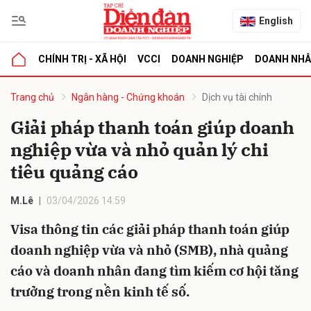
English
CHÍNH TRỊ - XÃ HỘI
VCCI
DOANH NGHIỆP
DOANH NH
bình luận
Trang chủ
Ngân hàng - Chứng khoán
Dịch vụ tài chính
Giải pháp thanh toán giúp doanh
nghiệp vừa và nhỏ quản lý chi
tiêu quảng cáo
M.Lê
03/04/2026 14:59
Visa thông tin các giải pháp thanh toán giúp
Hủy
G
doanh nghiệp vừa và nhỏ (SMB), nhà quảng
cáo và doanh nhân đang tìm kiếm cơ hội tăng
trưởng trong nền kinh tế số.