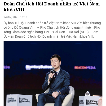
Đoàn Chủ tịch Hội Doanh nhân trẻ Việt Nam
khóa VIII
24/07/2026 08:33
Ủy ban TƯ Hội Doanh nhân trẻ Việt Nam khóa VIII vừa hiệp thương
cử ông Đỗ Quang Vinh – Phó Chủ tịch Hội đồng quản trị kiêm Phó
Tổng Giám đốc Ngân hàng TMCP Sài Gòn – Hà Nội (SHB) – làm
Ủy viên Đoàn Chủ tịch Hội Doanh nhân trẻ Việt Nam khóa VIII.