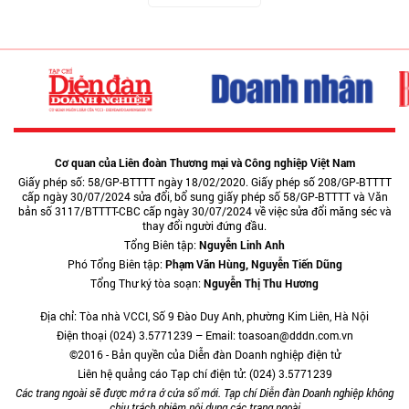
Cơ quan của Liên đoàn Thương mại và Công nghiệp Việt Nam
Giấy phép số: 58/GP-BTTTT ngày 18/02/2020. Giấy phép số 208/GP-BTTTT
cấp ngày 30/07/2024 sửa đổi, bổ sung giấy phép số 58/GP-BTTTT và Văn
bản số 3117/BTTTT-CBC cấp ngày 30/07/2024 về việc sửa đổi măng séc và
thay đổi người đứng đầu.
Tổng Biên tập:
Nguyễn Linh Anh
Phó Tổng Biên tập:
Phạm Văn Hùng, Nguyễn Tiến Dũng
Tổng Thư ký tòa soạn:
Nguyễn Thị Thu Hương
Địa chỉ: Tòa nhà VCCI, Số 9 Đào Duy Anh, phường Kim Liên, Hà Nội
Điện thoại (024) 3.5771239 – Email: toasoan@dddn.com.vn
©2016 - Bản quyền của Diễn đàn Doanh nghiệp điện tử
Liên hệ quảng cáo Tạp chí điện tử: (024) 3.5771239
Các trang ngoài sẽ được mở ra ở cửa sổ mới. Tạp chí Diễn đàn Doanh nghiệp không
chịu trách nhiệm nội dung các trang ngoài