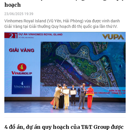
hoạch
23/06/2025 19:39
Vinhomes Royal Island (Vũ Yên, Hải Phòng) vừa được vinh danh
Giải Vàng tại Giải thưởng Quy hoạch đô thị quốc gia lần thứ IV.
4 đồ án, dự án quy hoạch của T&T Group được