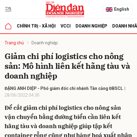
English
CHÍNH TRỊ - XÃ HỘI
VCCI
DOANH NGHIỆP
DOANH NH
bình luận
Trang chủ
Doanh nghiệp
Giảm chi phí logistics cho nông
sản: Mô hình liên kết hãng tàu và
doanh nghiệp
ĐẶNG ANH DIỆP - Phó giám đốc chi nhánh Tân cảng ĐBSCL
28/06/2022 04:30
Hủy
G
Để cắt giảm chi phí logistics cho nông sản
vận chuyển bằng đường biển cần liên kết
hãng tàu và doanh nghiệp giúp tập kết
container rỗng cũng như hàng hoá xuất nhập