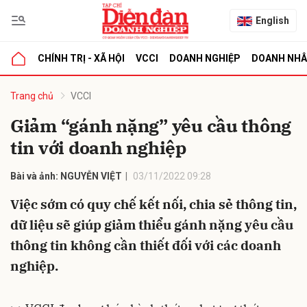
English
CHÍNH TRỊ - XÃ HỘI
VCCI
DOANH NGHIỆP
DOANH NH
bình luận
Trang chủ
VCCI
Giảm “gánh nặng” yêu cầu thông
tin với doanh nghiệp
Bài và ảnh: NGUYỄN VIỆT
03/11/2022 09:28
Việc sớm có quy chế kết nối, chia sẻ thông tin,
dữ liệu sẽ giúp giảm thiểu gánh nặng yêu cầu
Hủy
G
thông tin không cần thiết đối với các doanh
nghiệp.