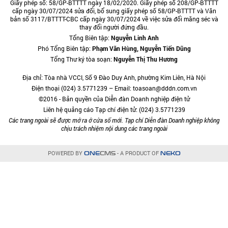
Giấy phép số: 58/GP-BTTTT ngày 18/02/2020. Giấy phép số 208/GP-BTTTT
cấp ngày 30/07/2024 sửa đổi, bổ sung giấy phép số 58/GP-BTTTT và Văn
bản số 3117/BTTTT-CBC cấp ngày 30/07/2024 về việc sửa đổi măng séc và
thay đổi người đứng đầu.
Tổng Biên tập:
Nguyễn Linh Anh
Phó Tổng Biên tập:
Phạm Văn Hùng, Nguyễn Tiến Dũng
Tổng Thư ký tòa soạn:
Nguyễn Thị Thu Hương
Địa chỉ: Tòa nhà VCCI, Số 9 Đào Duy Anh, phường Kim Liên, Hà Nội
Điện thoại (024) 3.5771239 – Email: toasoan@dddn.com.vn
©2016 - Bản quyền của Diễn đàn Doanh nghiệp điện tử
Liên hệ quảng cáo Tạp chí điện tử: (024) 3.5771239
Các trang ngoài sẽ được mở ra ở cửa sổ mới. Tạp chí Diễn đàn Doanh nghiệp không
chịu trách nhiệm nội dung các trang ngoài
POWERED BY
- A PRODUCT OF
ONE
CMS
NEKO