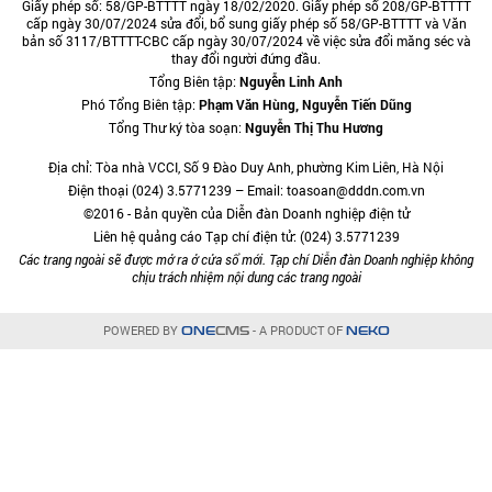
Giấy phép số: 58/GP-BTTTT ngày 18/02/2020. Giấy phép số 208/GP-BTTTT
cấp ngày 30/07/2024 sửa đổi, bổ sung giấy phép số 58/GP-BTTTT và Văn
bản số 3117/BTTTT-CBC cấp ngày 30/07/2024 về việc sửa đổi măng séc và
thay đổi người đứng đầu.
Tổng Biên tập:
Nguyễn Linh Anh
Phó Tổng Biên tập:
Phạm Văn Hùng, Nguyễn Tiến Dũng
Tổng Thư ký tòa soạn:
Nguyễn Thị Thu Hương
Địa chỉ: Tòa nhà VCCI, Số 9 Đào Duy Anh, phường Kim Liên, Hà Nội
Điện thoại (024) 3.5771239 – Email: toasoan@dddn.com.vn
©2016 - Bản quyền của Diễn đàn Doanh nghiệp điện tử
Liên hệ quảng cáo Tạp chí điện tử: (024) 3.5771239
Các trang ngoài sẽ được mở ra ở cửa sổ mới. Tạp chí Diễn đàn Doanh nghiệp không
chịu trách nhiệm nội dung các trang ngoài
POWERED BY
- A PRODUCT OF
ONE
CMS
NEKO