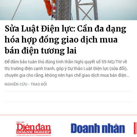
Sửa Luật Điện lực: Cần đa dạng
hóa hợp đồng giao dịch mua
bán điện tương lai
Để đảm bảo tuân thủ đúng tinh thần Nghị quyết số 55-NQ/TW về
thị trường điện cạnh tranh, góp ý Dự thảo Luật Điện lực (sửa đổi),
chuyên gia cho rằng, không nên hạn chế giao dịch mua bán điện
tương lai ở một dạng hợp đồng duy nhất…
NGHIÊN CỨU - TRAO ĐỔI