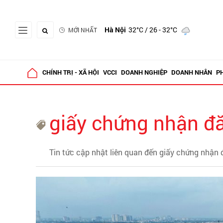
Hà Nội
32°C
/ 26 - 32°C
MỚI NHẤT
CHÍNH TRỊ - XÃ HỘI
VCCI
DOANH NGHIỆP
DOANH NHÂN
P
giấy chứng nhận đă
Tin tức cập nhật liên quan đến giấy chứng nhận 