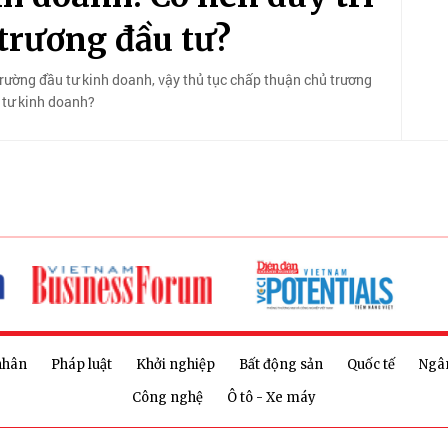
 trương đầu tư?
rường đầu tư kinh doanh, vậy thủ tục chấp thuận chủ trương
u tư kinh doanh?
nhân
Pháp luật
Khởi nghiệp
Bất động sản
Quốc tế
Ngâ
Công nghệ
Ô tô - Xe máy