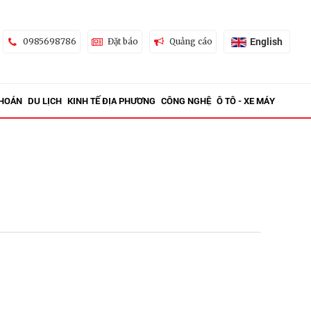
English
0985698786
Đặt báo
Quảng cáo
KHOÁN
DU LỊCH
KINH TẾ ĐỊA PHƯƠNG
CÔNG NGHỆ
Ô TÔ - XE MÁY