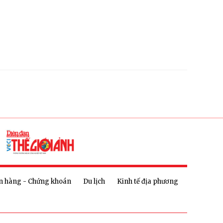
n hàng - Chứng khoán
Du lịch
Kinh tế địa phương