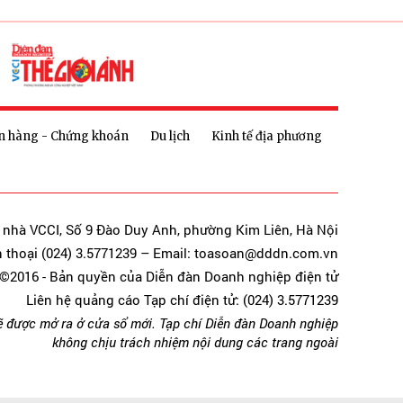
n hàng - Chứng khoán
Du lịch
Kinh tế địa phương
a nhà VCCI, Số 9 Đào Duy Anh, phường Kim Liên, Hà Nội
n thoại (024) 3.5771239 – Email: toasoan@dddn.com.vn
©2016 - Bản quyền của Diễn đàn Doanh nghiệp điện tử
Liên hệ quảng cáo Tạp chí điện tử: (024) 3.5771239
ẽ được mở ra ở cửa sổ mới. Tạp chí Diễn đàn Doanh nghiệp
không chịu trách nhiệm nội dung các trang ngoài