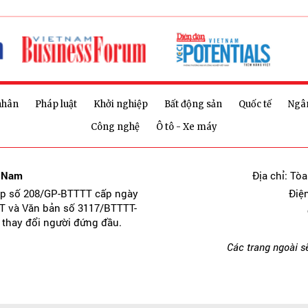
nhân
Pháp luật
Khởi nghiệp
Bất động sản
Quốc tế
Ngâ
Công nghệ
Ô tô - Xe máy
t Nam
Địa chỉ: Tò
ép số 208/GP-BTTTT cấp ngày
Điệ
T và Văn bản số 3117/BTTTT-
 thay đổi người đứng đầu.
Các trang ngoài s