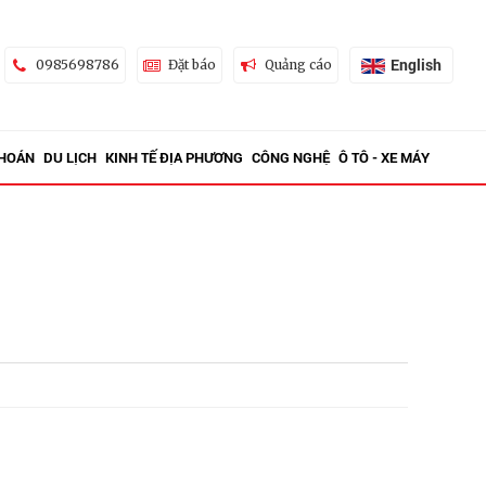
English
0985698786
Đặt báo
Quảng cáo
KHOÁN
DU LỊCH
KINH TẾ ĐỊA PHƯƠNG
CÔNG NGHỆ
Ô TÔ - XE MÁY