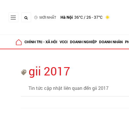
Hà Nội
36°C
/ 26 - 37°C
MỚI NHẤT
CHÍNH TRỊ - XÃ HỘI
VCCI
DOANH NGHIỆP
DOANH NHÂN
P
gii 2017
Tin tức cập nhật liên quan đến gii 2017