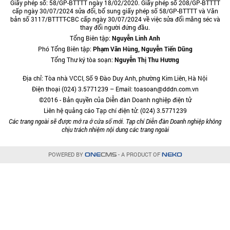
Giấy phép số: 58/GP-BTTTT ngày 18/02/2020. Giấy phép số 208/GP-BTTTT
cấp ngày 30/07/2024 sửa đổi, bổ sung giấy phép số 58/GP-BTTTT và Văn
bản số 3117/BTTTT-CBC cấp ngày 30/07/2024 về việc sửa đổi măng séc và
thay đổi người đứng đầu.
Tổng Biên tập:
Nguyễn Linh Anh
Phó Tổng Biên tập:
Phạm Văn Hùng, Nguyễn Tiến Dũng
Tổng Thư ký tòa soạn:
Nguyễn Thị Thu Hương
Địa chỉ: Tòa nhà VCCI, Số 9 Đào Duy Anh, phường Kim Liên, Hà Nội
Điện thoại (024) 3.5771239 – Email: toasoan@dddn.com.vn
©2016 - Bản quyền của Diễn đàn Doanh nghiệp điện tử
Liên hệ quảng cáo Tạp chí điện tử: (024) 3.5771239
Các trang ngoài sẽ được mở ra ở cửa sổ mới. Tạp chí Diễn đàn Doanh nghiệp không
chịu trách nhiệm nội dung các trang ngoài
POWERED BY
- A PRODUCT OF
ONE
CMS
NEKO