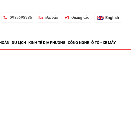
English
0985698786
Đặt báo
Quảng cáo
KHOÁN
DU LỊCH
KINH TẾ ĐỊA PHƯƠNG
CÔNG NGHỆ
Ô TÔ - XE MÁY