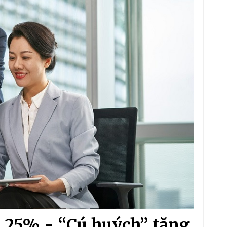
5,25% - “Cú huých” tăng