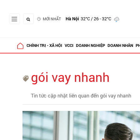
Hà Nội
32°C
/ 26 - 32°C
MỚI NHẤT
CHÍNH TRỊ - XÃ HỘI
VCCI
DOANH NGHIỆP
DOANH NHÂN
P
gói vay nhanh
Tin tức cập nhật liên quan đến gói vay nhanh