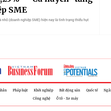
iệp SME
̀ nhỏ (doanh nghiệp SME) hiện nay là tình trạng thiếu hụt
nhân
Pháp luật
Khởi nghiệp
Bất động sản
Quốc tế
Ngâ
Công nghệ
Ô tô - Xe máy