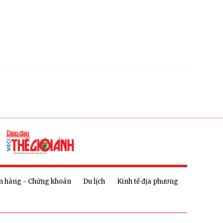
n hàng - Chứng khoán
Du lịch
Kinh tế địa phương