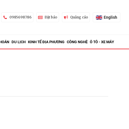
English
0985698786
Đặt báo
Quảng cáo
KHOÁN
DU LỊCH
KINH TẾ ĐỊA PHƯƠNG
CÔNG NGHỆ
Ô TÔ - XE MÁY