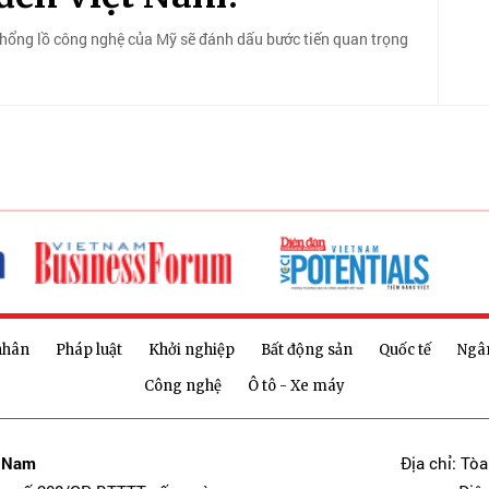
khổng lồ công nghệ của Mỹ sẽ đánh dấu bước tiến quan trọng
nhân
Pháp luật
Khởi nghiệp
Bất động sản
Quốc tế
Ngâ
Công nghệ
Ô tô - Xe máy
t Nam
Địa chỉ: Tò