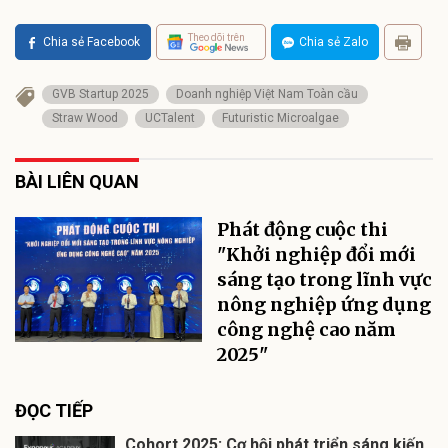
Theo dõi trên
Chia sẻ Facebook
Chia sẻ Zalo
GVB Startup 2025
Doanh nghiệp Việt Nam Toàn cầu
Straw Wood
UCTalent
Futuristic Microalgae
BÀI LIÊN QUAN
Phát động cuộc thi
"Khởi nghiệp đổi mới
sáng tạo trong lĩnh vực
nông nghiệp ứng dụng
công nghệ cao năm
2025"
ĐỌC TIẾP
Cohort 2025: Cơ hội phát triển sáng kiến