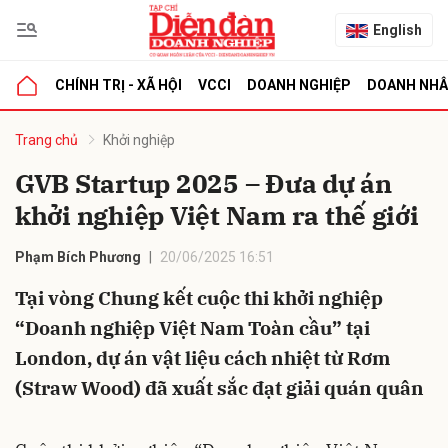
English
CHÍNH TRỊ - XÃ HỘI
VCCI
DOANH NGHIỆP
DOANH NH
bình luận
Trang chủ
Khởi nghiệp
GVB Startup 2025 – Đưa dự án
khởi nghiệp Việt Nam ra thế giới
Phạm Bích Phương
20/06/2025 16:51
Tại vòng Chung kết cuộc thi khởi nghiệp
“Doanh nghiệp Việt Nam Toàn cầu” tại
Hủy
G
London, dự án vật liệu cách nhiệt từ Rơm
(Straw Wood) đã xuất sắc đạt giải quán quân