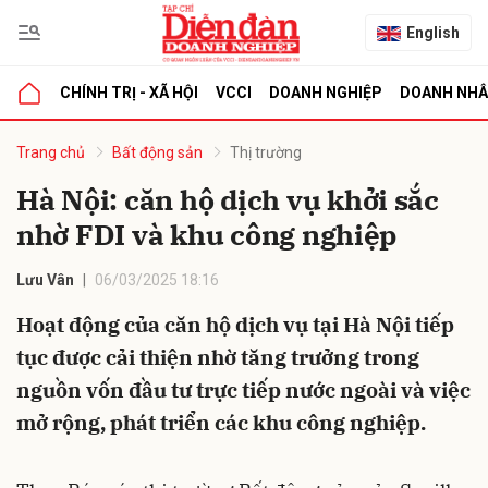
English
CHÍNH TRỊ - XÃ HỘI
VCCI
DOANH NGHIỆP
DOANH NH
bình luận
Trang chủ
Bất động sản
Thị trường
Hà Nội: căn hộ dịch vụ khởi sắc
nhờ FDI và khu công nghiệp
Lưu Vân
06/03/2025 18:16
Hoạt động của căn hộ dịch vụ tại Hà Nội tiếp
tục được cải thiện nhờ tăng trưởng trong
Hủy
G
nguồn vốn đầu tư trực tiếp nước ngoài và việc
mở rộng, phát triển các khu công nghiệp.