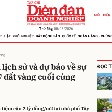
GIỚI THIỆU
bình luận
Thứ Bảy,
08/08/2026
P LUẬT
KHỞI NGHIỆP
BẤT ĐỘNG SẢN
QUỐC TẾ
NGÂN HÀNG - CHỨN
ường
lịch sử và dự báo về sự
ĐỌC T
ỹ đất vàng cuối cùng
Hủy
G
á tiệm cận 2 tỷ đồng/m2 tại nhà phố Tây