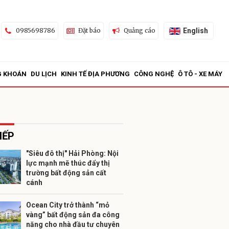
English
0985698786
Đặt báo
Quảng cáo
G KHOÁN
DU LỊCH
KINH TẾ ĐỊA PHƯƠNG
CÔNG NGHỆ
Ô TÔ - XE MÁY
IẾP
"Siêu đô thị" Hải Phòng: Nội
lực mạnh mẽ thúc đẩy thị
ửi
trường bất động sản cất
cánh
Ocean City trở thành “mỏ
vàng” bất động sản đa công
năng cho nhà đầu tư chuyên