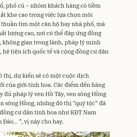
cổ, phố cũ – nhóm khách hàng có tiềm
ắt khe cao trong việc lựa chọn môi
 thuần tìm một căn hộ hay nhà phố, mà
ất lượng cao, nơi có thể đáp ứng đồng
ấp, không gian trong lành, pháp lý minh
, hệ tiện ích quốc tế và cộng đồng cư dân
ô thị, dự kiến sẽ có một cuộc dịch
i của giới tinh hoa. Các điểm đến hàng
ầy đủ pháp lý ven Hồ Tây, ven sông Hồng
an sông Hồng, những đô thị “quý tộc” đã
g đồng cư dân tinh hoa như KĐT Nam
 Đào… ”, vị này cho hay.