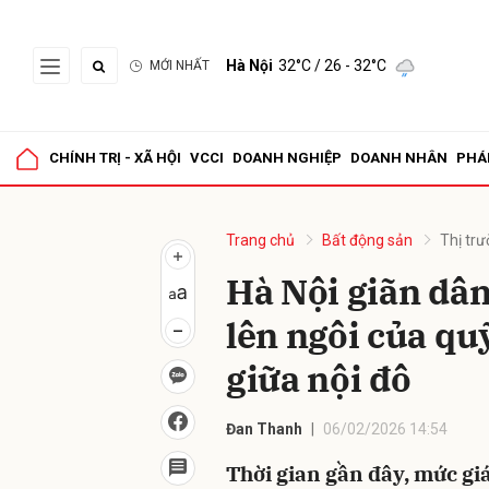
Hà Nội
32°C
/ 26 - 32°C
MỚI NHẤT
Gửi 
CHÍNH TRỊ - XÃ HỘI
VCCI
DOANH NGHIỆP
DOANH NHÂN
PHÁ
Trang chủ
Bất động sản
Thị tr
Hà Nội giãn dân 
lên ngôi của qu
giữa nội đô
Đan Thanh
06/02/2026 14:54
Thời gian gần đây, mức gi