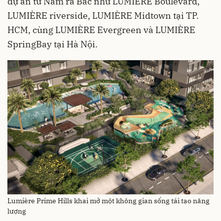
dự án từ Nam ra Bắc như LUMIÈRE Boulevard,
LUMIÈRE riverside, LUMIÈRE Midtown tại TP.
HCM, cùng LUMIÈRE Evergreen và LUMIÈRE
SpringBay tại Hà Nội.
Lumière Prime Hills khai mở một không gian sống tái tạo năng
lượng