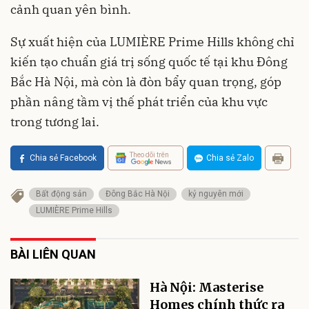
cảnh quan yên bình.
Sự xuất hiện của LUMIÈRE Prime Hills không chỉ
kiến tạo chuẩn giá trị sống quốc tế tại khu Đông
Bắc Hà Nội, mà còn là đòn bẩy quan trọng, góp
phần nâng tầm vị thế phát triển của khu vực
trong tương lai.
Theo dõi trên
Chia sẻ Facebook
Chia sẻ Zalo
Bất động sản
Đông Bắc Hà Nội
kỷ nguyên mới
LUMIÈRE Prime Hills
BÀI LIÊN QUAN
Hà Nội: Masterise
Homes chính thức ra