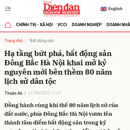
English
CHÍNH TRỊ - XÃ HỘI
VCCI
DOANH NGHIỆP
DOANH NH
bình luận
Trang chủ
Bất động sản
Hạ tầng bứt phá, bất động sản
Đông Bắc Hà Nội khai mở kỷ
nguyên mới bên thềm 80 năm
lịch sử dân tộc
Thuận An
21/08/2025 11:37
Hủy
G
Đồng hành cùng khí thế 80 năm lịch sử của
đất nước, phía Đông Bắc Hà Nội vươn lên
thành tâm điểm bất động sản trong kỷ