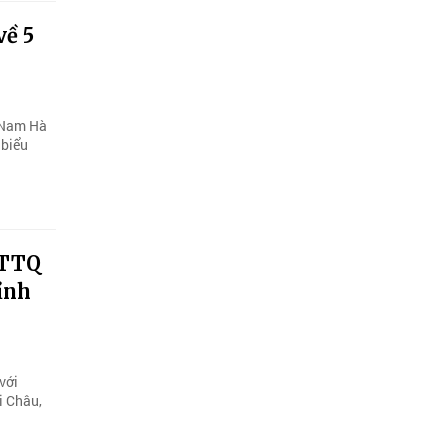
về 5
t Nam Hà
 biểu
MTTQ
ỉnh
với
i Châu,