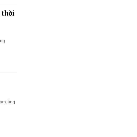
 thời
ơng
Nam, ứng