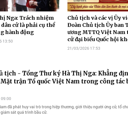
hị Nga: Trách nhiệm
Chủ tịch và các vị Ủy v
u dân cử là phải cụ thể
Đoàn Chủ tịch Ủy ban 
ng hành động
ương MTTQ Việt Nam 
cử đại biểu Quốc hội k
6 13:50
21/03/2026 17:53
 tịch - Tổng Thư ký Hà Thị Nga: Khẳng địn
 Mặt trận Tổ quốc Việt Nam trong công tác 
 09:00
m đã phát huy vai trò trong hiệp thương, giới thiệu người ứng cử, tổ ch
à giám sát quá trình bầu cử.