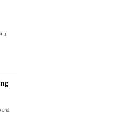
ương
ổng
ó Chủ