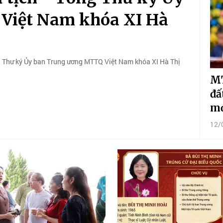
Việt Nam khóa XI Hà
ổng Thư ký Ủy ban Trung ương MTTQ Việt Nam khóa XI Hà Thị
MT
đấ
m
12/