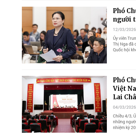
Phó Chủ
người t
12/03/2026
Ủy viên Tru
Thị Nga đã c
Quốc hội kh
Phó Ch
Việt Na
Lai Ch
04/03/2026
Chiều 4/3, Ủ
những người
nhiệm kỳ 20