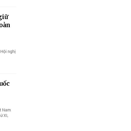
giữ
đoàn
 Hội nghị
quốc
ệt Nam
ứ XI,