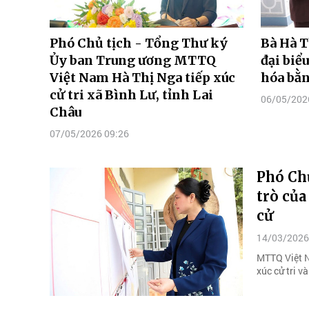
Phó Chủ tịch - Tổng Thư ký
Bà Hà T
Ủy ban Trung ương MTTQ
đại biể
Việt Nam Hà Thị Nga tiếp xúc
hóa bằ
cử tri xã Bình Lư, tỉnh Lai
06/05/202
Châu
07/05/2026 09:26
Phó Chủ
trò của
cử
14/03/2026
MTTQ Việt Na
xúc cử tri v