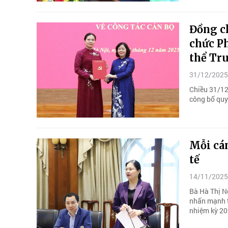
Đồng ch
chức P
thể Tr
31/12/2025
Chiều 31/12
công bố quyế
Mỗi cán
tế
14/11/2025
Bà Hà Thị N
nhấn mạnh t
nhiệm kỳ 2