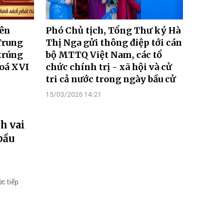
iên
Phó Chủ tịch, Tổng Thư ký Hà
Trung
Thị Nga gửi thông điệp tới cán
trúng
bộ MTTQ Việt Nam, các tổ
hoá XVI
chức chính trị - xã hội và cử
tri cả nước trong ngày bầu cử
15/03/2026 14:21
h vai
bầu
ức tiếp