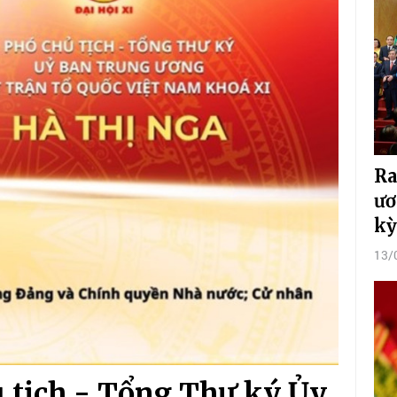
Ra
ươ
kỳ
13/
tịch - Tổng Thư ký Ủy