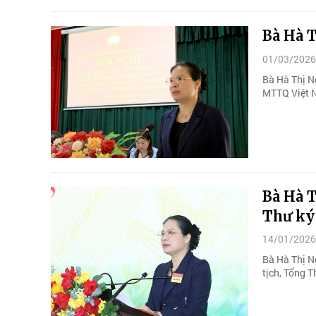
Bà Hà T
01/03/2026
Bà Hà Thị N
MTTQ Việt N
Bà Hà T
Thư ký
14/01/2026
Bà Hà Thị N
tịch, Tổng 