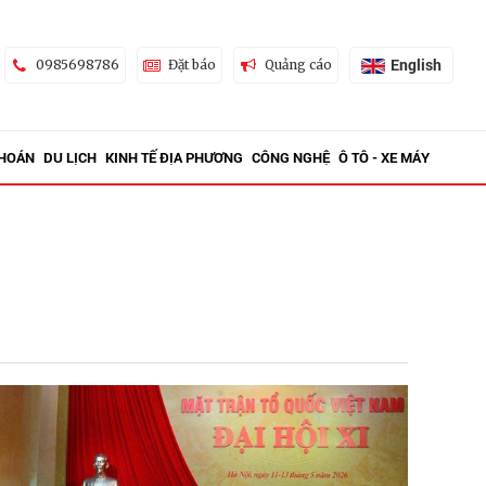
English
0985698786
Đặt báo
Quảng cáo
KHOÁN
DU LỊCH
KINH TẾ ĐỊA PHƯƠNG
CÔNG NGHỆ
Ô TÔ - XE MÁY