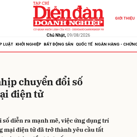
GIỚI THIỆU
bình luận
Chủ Nhật,
09/08/2026
P LUẬT
KHỞI NGHIỆP
BẤT ĐỘNG SẢN
QUỐC TẾ
NGÂN HÀNG - CHỨN
hịp chuyển đổi số
i điện tử
Hủy
G
 số diễn ra mạnh mẽ, việc ứng dụng trí
g mại điện tử đã trở thành yêu cầu tất