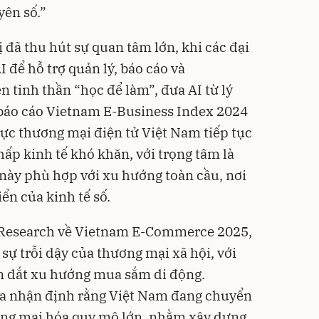
yên số.”
 đã thu hút sự quan tâm lớn, khi các đại
AI để hỗ trợ quản lý, báo cáo và
n tinh thần “học để làm”, đưa AI từ lý
 báo cáo Vietnam E-Business Index 2024
ực thương mại điện tử Việt Nam tiếp tục
ấp kinh tế khó khăn, với trọng tâm là
 này phù hợp với xu hướng toàn cầu, nơi
iển của kinh tế số.
Research về Vietnam E-Commerce 2025,
sự trỗi dậy của thương mại xã hội, với
ẫn dắt xu hướng mua sắm di động.
a nhận định rằng Việt Nam đang chuyển
ơng mại hóa quy mô lớn, nhằm xây dựng