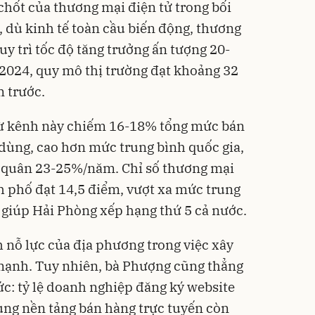
chốt của thương mại điện tử trong bối
t, dù kinh tế toàn cầu biến động, thương
y trì tốc độ tăng trưởng ấn tượng 20-
024, quy mô thị trường đạt khoảng 32
m trước.
từ kênh này chiếm 16-18% tổng mức bán
 dùng, cao hơn mức trung bình quốc gia,
h quân 23-25%/năm. Chỉ số thương mại
 phố đạt 14,5 điểm, vượt xa mức trung
, giúp Hải Phòng xếp hạng thứ 5 cả nước.
nỗ lực của địa phương trong việc xây
 mạnh. Tuy nhiên, bà Phượng cũng thẳng
ức: tỷ lệ doanh nghiệp đăng ký website
ụng nền tảng bán hàng trực tuyến còn