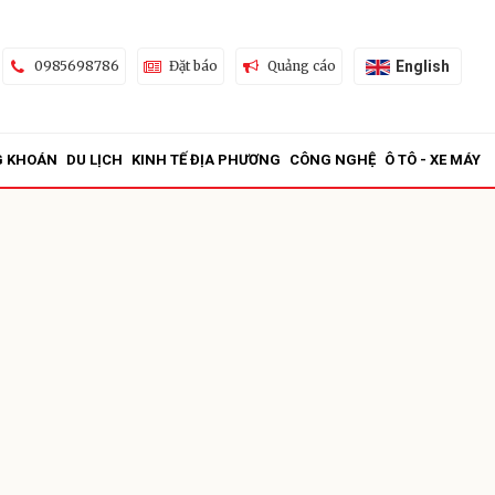
English
0985698786
Đặt báo
Quảng cáo
G KHOÁN
DU LỊCH
KINH TẾ ĐỊA PHƯƠNG
CÔNG NGHỆ
Ô TÔ - XE MÁY
ửi