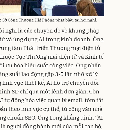
 Sở Công Thương Hải Phòng phát biểu tại hội nghị.
ội nghị là các chuyên đề về khung pháp
 tử và ứng dụng AI trong kinh doanh. Ông
rung tâm Phát triển Thương mại điện tử
thuộc Cục Thương mại điện tử và Kinh tế
 tối ưu hóa hiệu suất công việc. Ông nhấn
ng suất lao động gấp 3-5 lần nhờ xử lý
lĩnh vực thiết kế, AI hỗ trợ chuyển đổi
hình 3D chỉ qua một lệnh đơn giản. Còn
I tự động hóa việc quản lý email, tóm tắt
ản theo lĩnh vực cụ thể, từ công văn nhà
ng chuẩn SEO. Ông Long khẳng định: “AI
 là người đồng hành mới của mỗi cán bộ,