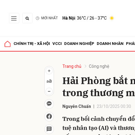
Hà Nội
36°C
/ 26 - 37°C
MỚI NHẤT
Gửi 
CHÍNH TRỊ - XÃ HỘI
VCCI
DOANH NGHIỆP
DOANH NHÂN
PHÁ
Trang chủ
Công nghệ
Hải Phòng bắt n
trong thương mạ
Nguyễn Chuẩn
23/10/2025 00:30
Trong bối cảnh chuyển đổi
tuệ nhân tạo (AI) và thươn