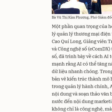
Bà Vũ Thị Kim Phượng, Phó Giám đốc
Một phần quan trọng của h
lý quản lý thương mại điện
Cao Quí Long, Giảng viên T
và Công nghệ số (eComDX) 
số, đã trình bày về cách AI
mạnh rằng AI có thể tăng nă
dữ liệu nhanh chóng. Trong 
bản vẽ kiến trúc thành mô 
trong quản lý hành chính, A
nội dung và soạn thảo văn b
nước đến nội dung marketi
không chỉ là công nghệ, mà