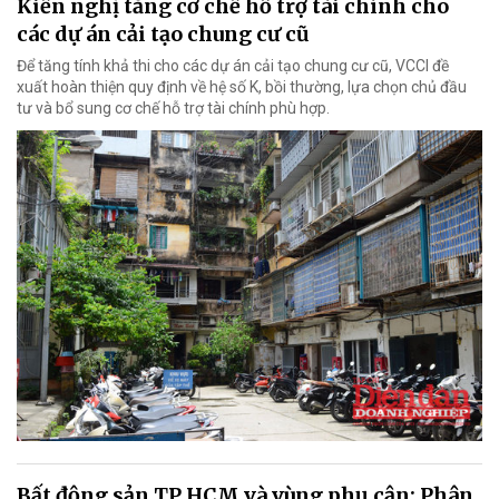
Kiến nghị tăng cơ chế hỗ trợ tài chính cho
các dự án cải tạo chung cư cũ
Để tăng tính khả thi cho các dự án cải tạo chung cư cũ, VCCI đề
xuất hoàn thiện quy định về hệ số K, bồi thường, lựa chọn chủ đầu
tư và bổ sung cơ chế hỗ trợ tài chính phù hợp.
Bất động sản TP HCM và vùng phụ cận: Phân