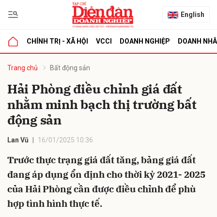
English
CHÍNH TRỊ - XÃ HỘI
VCCI
DOANH NGHIỆP
DOANH NH
bình luận
Trang chủ
Bất động sản
Hải Phòng điều chỉnh giá đất
nhằm minh bạch thị trường bất
động sản
Lan Vũ
16/01/2025 10:36
Trước thực trạng giá đất tăng, bảng giá đất
Hủy
G
đang áp dụng ổn định cho thời kỳ 2021- 2025
của Hải Phòng cần được điều chỉnh để phù
hợp tình hình thực tế.