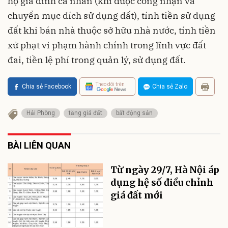
hộ gia đình cá nhân (khi được công nhận và
chuyển mục đích sử dụng đất), tính tiền sử dụng
đất khi bán nhà thuộc sở hữu nhà nước, tính tiền
xử phạt vi phạm hành chính trong lĩnh vực đất
đai, tiền lệ phí trong quản lý, sử dụng đất.
Theo dõi trên
Chia sẻ Facebook
Chia sẻ Zalo
Hải Phòng
tăng giá đất
bất động sản
BÀI LIÊN QUAN
Từ ngày 29/7, Hà Nội áp
dụng hệ số điều chỉnh
giá đất mới