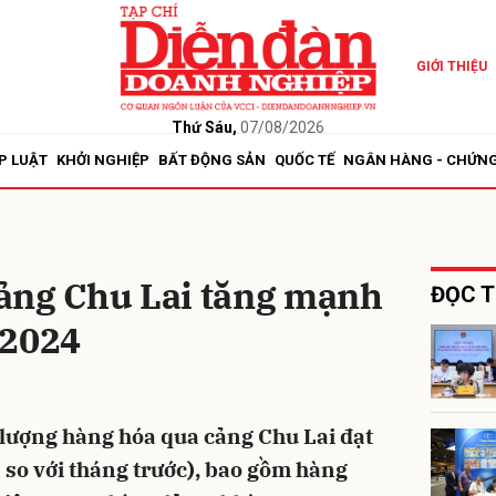
GIỚI THIỆU
bình luận
Thứ Sáu,
07/08/2026
P LUẬT
KHỞI NGHIỆP
BẤT ĐỘNG SẢN
QUỐC TẾ
NGÂN HÀNG - CHỨN
ảng Chu Lai tăng mạnh
ĐỌC T
/2024
Hủy
G
lượng hàng hóa qua cảng Chu Lai đạt
 so với tháng trước), bao gồm hàng