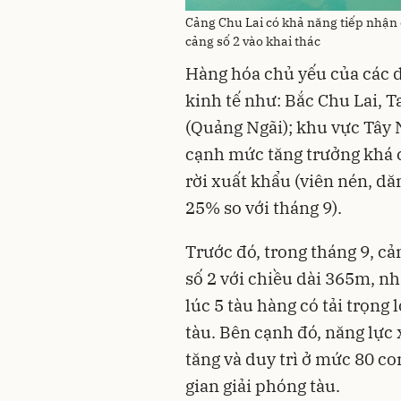
Cảng Chu Lai có khả năng tiếp nhạ
cảng số 2 vào khai thác
Hàng hóa chủ yếu của các 
kinh tế như: Bắc Chu Lai,
(Quảng Ngãi); khu vực Tây
cạnh mức tăng trưởng khá c
rời xuất khẩu (viên nén, d
25% so với tháng 9).
Trước đó, trong tháng 9, cả
số 2 với chiều dài 365m, n
lúc 5 tàu hàng có tải trọng 
tàu. Bên cạnh đó, năng lực
tăng và duy trì ở mức 80 co
gian giải phóng tàu.