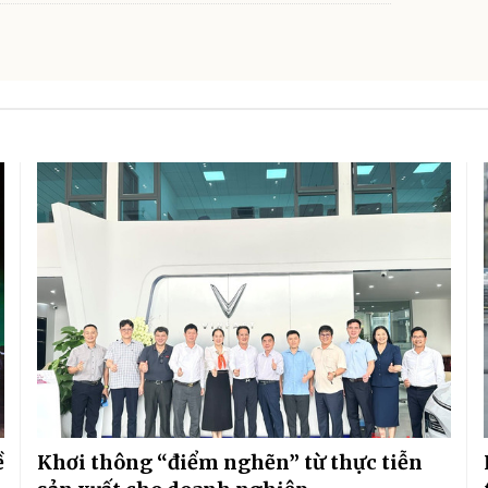
ề
Khơi thông “điểm nghẽn” từ thực tiễn