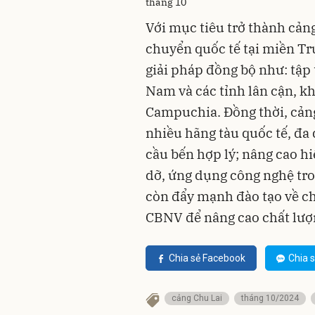
tháng 10
Với mục tiêu trở thành cản
chuyển quốc tế tại miền Tr
giải pháp đồng bộ như: tập
Nam và các tỉnh lân cận, k
Campuchia. Đồng thời, cảng
nhiều hãng tàu quốc tế, đa 
cầu bến hợp lý; nâng cao hi
dỡ, ứng dụng công nghệ tro
còn đẩy mạnh đào tạo về c
CBNV để nâng cao chất lượn
Chia sẻ Facebook
Chia s
cảng Chu Lai
tháng 10/2024