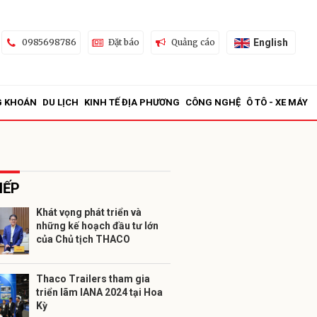
English
0985698786
Đặt báo
Quảng cáo
G KHOÁN
DU LỊCH
KINH TẾ ĐỊA PHƯƠNG
CÔNG NGHỆ
Ô TÔ - XE MÁY
IẾP
Khát vọng phát triển và
những kế hoạch đầu tư lớn
ửi
của Chủ tịch THACO
Thaco Trailers tham gia
triển lãm IANA 2024 tại Hoa
Kỳ