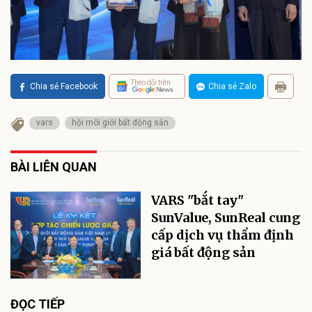
Theo dõi trên
Chia sẻ Facebook
Chia sẻ Zalo
vars
hội môi giới bất động sản
BÀI LIÊN QUAN
VARS "bắt tay"
SunValue, SunReal cung
cấp dịch vụ thẩm định
giá bất động sản
ĐỌC TIẾP