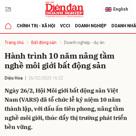
English
CHÍNH TRỊ - XÃ HỘI
VCCI
DOANH NGHIỆP
DOANH NH
bình luận
Trang chủ
Bất động sản
Doanh nghiệp - dự án
Hành trình 10 năm nâng tầm
nghề môi giới bất động sản
Diệu Hoa
26/02/2025 16:22
Ngày 26/2, Hội Môi giới bất động sản Việt
Nam (VARS) đã tổ chức lễ kỷ niệm 10 năm
Hủy
G
thành lập, với dấu ấn tiên phong, nâng tầm
nghề môi giới, thúc đẩy thị trường phát triển
bền vững.