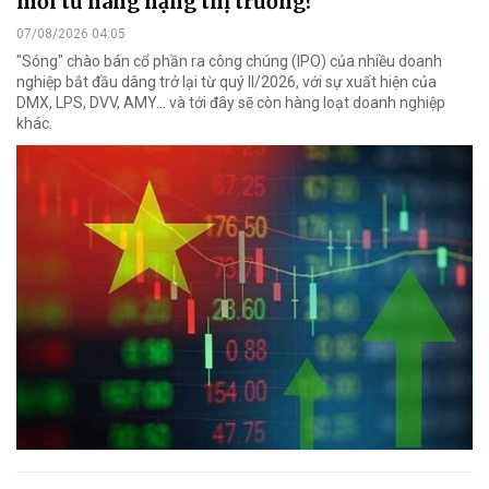
mới từ nâng hạng thị trường?
07/08/2026 04:05
"Sóng" chào bán cổ phần ra công chúng (IPO) của nhiều doanh
nghiệp bắt đầu dâng trở lại từ quý II/2026, với sự xuất hiện của
DMX, LPS, DVV, AMY... và tới đây sẽ còn hàng loạt doanh nghiệp
khác.