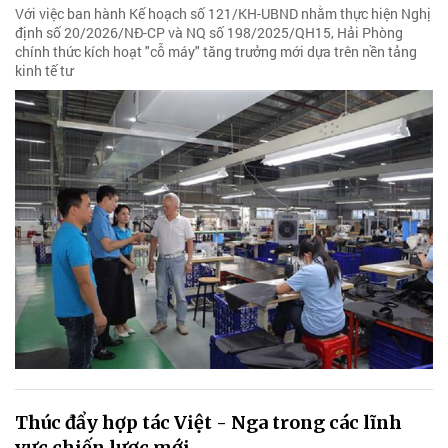
Với việc ban hành Kế hoạch số 121/KH-UBND nhằm thực hiện Nghị
định số 20/2026/NĐ-CP và NQ số 198/2025/QH15, Hải Phòng
chính thức kích hoạt "cỗ máy" tăng trưởng mới dựa trên nền tảng
kinh tế tư
Thúc đẩy hợp tác Việt - Nga trong các lĩnh
vực chiến lược mới