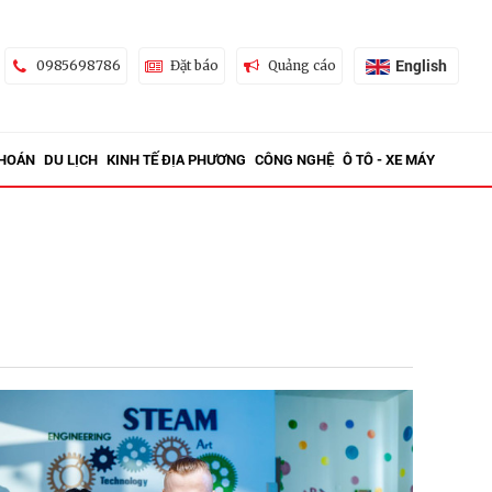
English
0985698786
Đặt báo
Quảng cáo
KHOÁN
DU LỊCH
KINH TẾ ĐỊA PHƯƠNG
CÔNG NGHỆ
Ô TÔ - XE MÁY