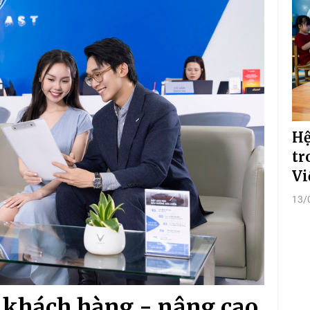
Hệ
tr
Vi
13/
n khách hàng - nâng cao