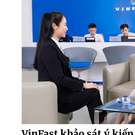
VinFast khảo sát ý kiế