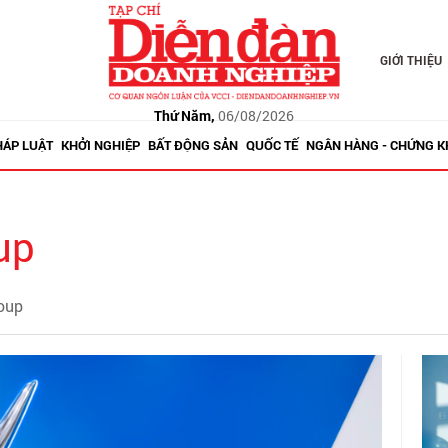
GIỚI THIỆU
Thứ Năm,
06/08/2026
HÁP LUẬT
KHỞI NGHIỆP
BẤT ĐỘNG SẢN
QUỐC TẾ
NGÂN HÀNG - CHỨNG 
up
roup