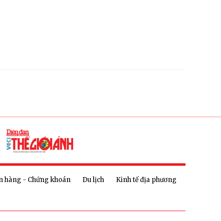
n hàng - Chứng khoán
Du lịch
Kinh tế địa phương