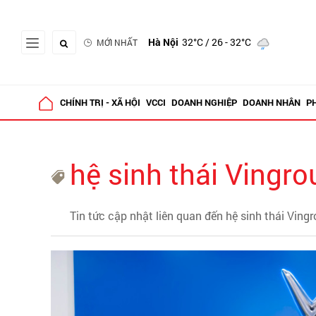
Hà Nội
32°C
/ 26 - 32°C
MỚI NHẤT
CHÍNH TRỊ - XÃ HỘI
VCCI
DOANH NGHIỆP
DOANH NHÂN
P
hệ sinh thái Vingro
Tin tức cập nhật liên quan đến hệ sinh thái Ving