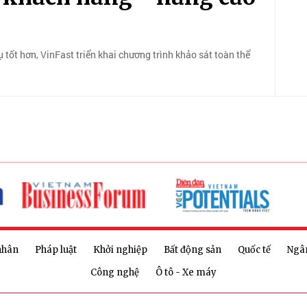
ốt hơn, VinFast triển khai chương trình khảo sát toàn thể
nhân
Pháp luật
Khởi nghiệp
Bất động sản
Quốc tế
Ngâ
Công nghệ
Ô tô - Xe máy