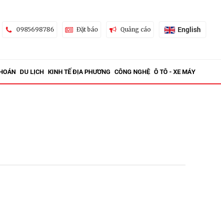
English
0985698786
Đặt báo
Quảng cáo
KHOÁN
DU LỊCH
KINH TẾ ĐỊA PHƯƠNG
CÔNG NGHỆ
Ô TÔ - XE MÁY