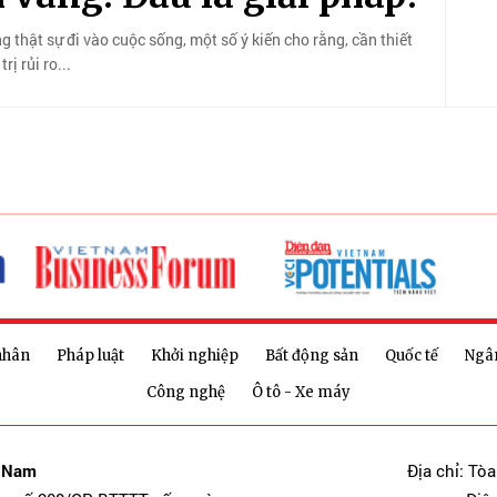
ng thật sự đi vào cuộc sống, một số ý kiến cho rằng, cần thiết
ị rủi ro...
nhân
Pháp luật
Khởi nghiệp
Bất động sản
Quốc tế
Ngâ
Công nghệ
Ô tô - Xe máy
t Nam
Địa chỉ: Tò