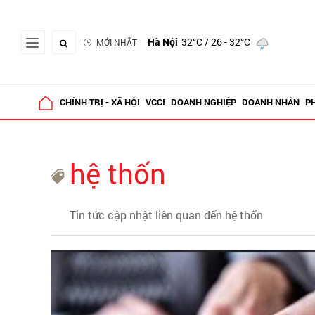
Hà Nội
32°C
/ 26 - 32°C
MỚI NHẤT
CHÍNH TRỊ - XÃ HỘI
VCCI
DOANH NGHIỆP
DOANH NHÂN
P
hệ thốn
Tin tức cập nhật liên quan đến hệ thốn