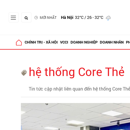
Hà Nội
32°C
/ 26 - 32°C
MỚI NHẤT
CHÍNH TRỊ - XÃ HỘI
VCCI
DOANH NGHIỆP
DOANH NHÂN
P
hệ thống Core Thẻ
Tin tức cập nhật liên quan đến hệ thống Core Th