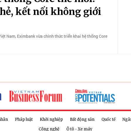
hẻ, kết nối không giới
ệt Nam, Eximbank vừa chính thức triển khai hệ thống Core
nhân
Pháp luật
Khởi nghiệp
Bất động sản
Quốc tế
Ngâ
Công nghệ
Ô tô - Xe máy