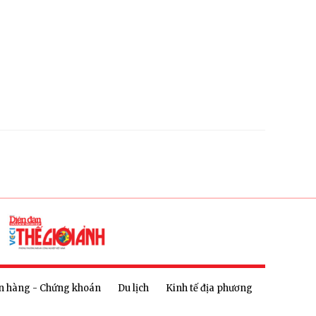
n hàng - Chứng khoán
Du lịch
Kinh tế địa phương