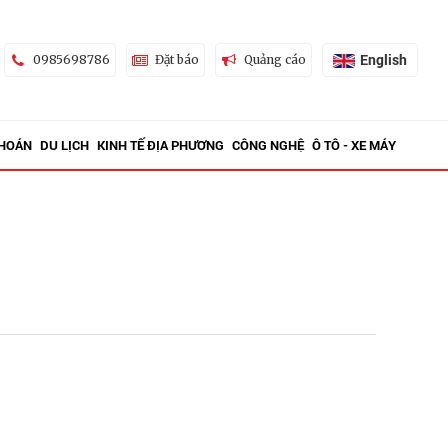
English
0985698786
Đặt báo
Quảng cáo
KHOÁN
DU LỊCH
KINH TẾ ĐỊA PHƯƠNG
CÔNG NGHỆ
Ô TÔ - XE MÁY