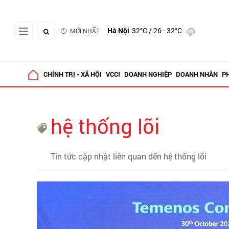
Hà Nội
32°C
/ 26 - 32°C
MỚI NHẤT
CHÍNH TRỊ - XÃ HỘI
VCCI
DOANH NGHIỆP
DOANH NHÂN
P
hệ thống lõi
Tin tức cập nhật liên quan đến hệ thống lõi