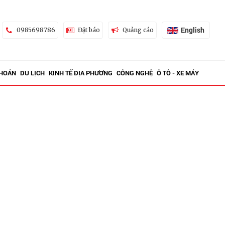
English
0985698786
Đặt báo
Quảng cáo
KHOÁN
DU LỊCH
KINH TẾ ĐỊA PHƯƠNG
CÔNG NGHỆ
Ô TÔ - XE MÁY