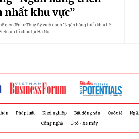
h nhất khu vực”
 giới đến từ Thuỵ Sỹ vinh danh “Ngân hàng triển khai hệ
Vietnam tổ chức tại Hà Nội.
nhân
Pháp luật
Khởi nghiệp
Bất động sản
Quốc tế
Ngâ
Công nghệ
Ô tô - Xe máy