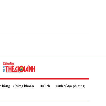
n hàng - Chứng khoán
Du lịch
Kinh tế địa phương