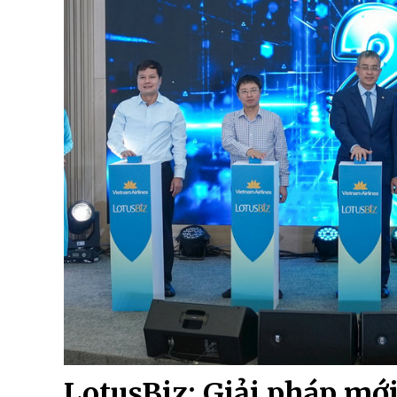
LotusBiz: Giải pháp mớ