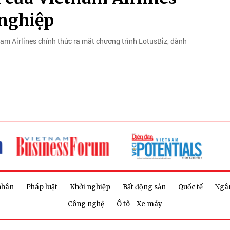
nghiệp
nam Airlines chính thức ra mắt chương trình LotusBiz, dành
nhân
Pháp luật
Khởi nghiệp
Bất động sản
Quốc tế
Ngâ
Công nghệ
Ô tô - Xe máy