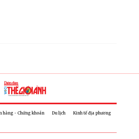
n hàng - Chứng khoán
Du lịch
Kinh tế địa phương