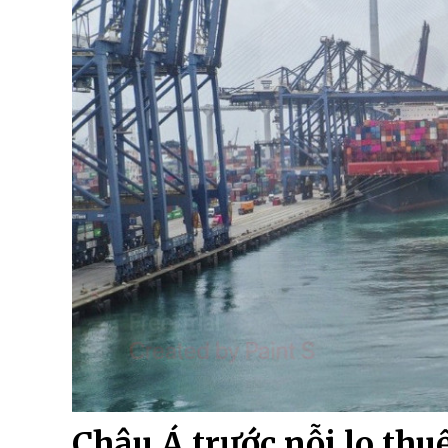
Châu Á trước nỗi lo th