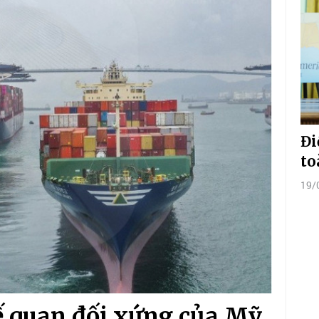
Đi
to
19/
uế quan đối xứng của Mỹ