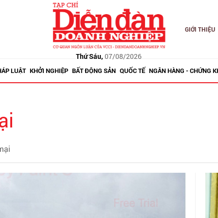
GIỚI THIỆU
Thứ Sáu,
07/08/2026
HÁP LUẬT
KHỞI NGHIỆP
BẤT ĐỘNG SẢN
QUỐC TẾ
NGÂN HÀNG - CHỨNG 
ại
mại