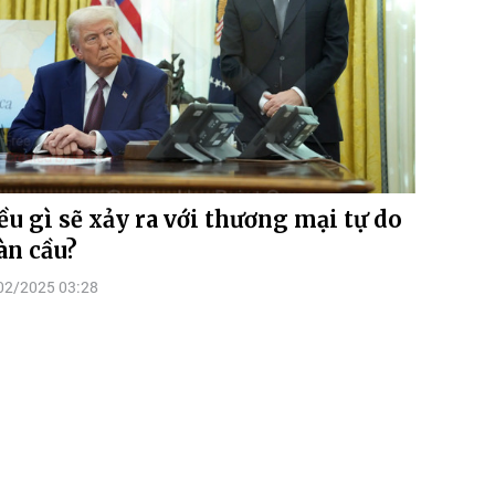
ều gì sẽ xảy ra với thương mại tự do
àn cầu?
02/2025 03:28