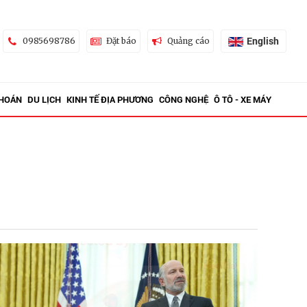
English
0985698786
Đặt báo
Quảng cáo
KHOÁN
DU LỊCH
KINH TẾ ĐỊA PHƯƠNG
CÔNG NGHỆ
Ô TÔ - XE MÁY