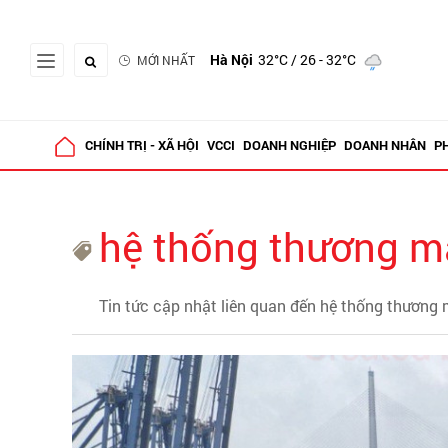
Hà Nội
32°C
/ 26 - 32°C
MỚI NHẤT
CHÍNH TRỊ - XÃ HỘI
VCCI
DOANH NGHIỆP
DOANH NHÂN
P
hệ thống thương m
Tin tức cập nhật liên quan đến hệ thống thương 