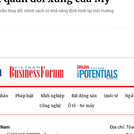
iều thay đổi chính sách có khả năng định hình lại môi trường
nhân
Pháp luật
Khởi nghiệp
Bất động sản
Quốc tế
Ngâ
Công nghệ
Ô tô - Xe máy
t Nam
Địa chỉ: Tò