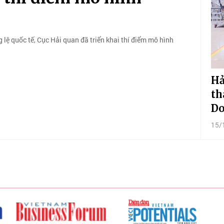
 lệ quốc tế, Cục Hải quan đã triển khai thí điểm mô hình
Hả
th
Do
15/