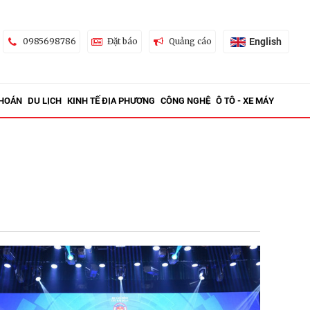
English
0985698786
Đặt báo
Quảng cáo
KHOÁN
DU LỊCH
KINH TẾ ĐỊA PHƯƠNG
CÔNG NGHỆ
Ô TÔ - XE MÁY