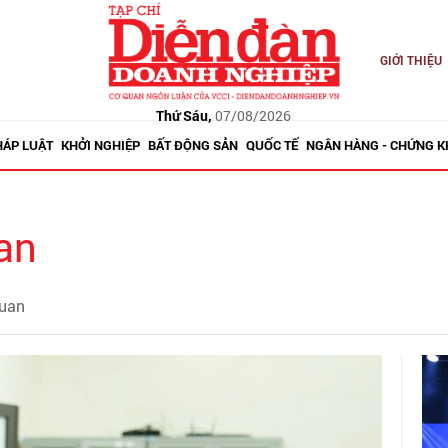
GIỚI THIỆU
Thứ Sáu,
07/08/2026
HÁP LUẬT
KHỞI NGHIỆP
BẤT ĐỘNG SẢN
QUỐC TẾ
NGÂN HÀNG - CHỨNG 
uan
quan