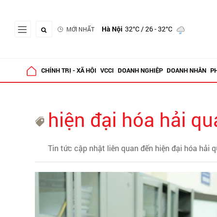
Hà Nội
32°C
/ 26 - 32°C
MỚI NHẤT
CHÍNH TRỊ - XÃ HỘI
VCCI
DOANH NGHIỆP
DOANH NHÂN
P
hiện đại hóa hải q
Tin tức cập nhật liên quan đến hiện đại hóa hải 