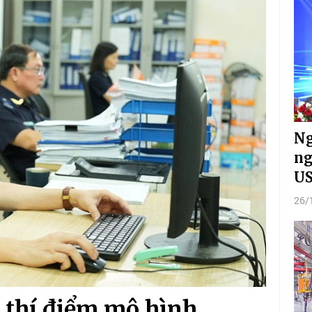
Ng
ng
U
26/
i thí điểm mô hình