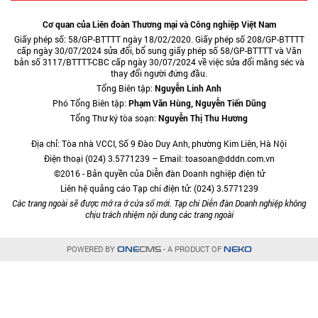
Cơ quan của Liên đoàn Thương mại và Công nghiệp Việt Nam
Giấy phép số: 58/GP-BTTTT ngày 18/02/2020. Giấy phép số 208/GP-BTTTT
cấp ngày 30/07/2024 sửa đổi, bổ sung giấy phép số 58/GP-BTTTT và Văn
bản số 3117/BTTTT-CBC cấp ngày 30/07/2024 về việc sửa đổi măng séc và
thay đổi người đứng đầu.
Tổng Biên tập:
Nguyễn Linh Anh
Phó Tổng Biên tập:
Phạm Văn Hùng, Nguyễn Tiến Dũng
Tổng Thư ký tòa soạn:
Nguyễn Thị Thu Hương
Địa chỉ: Tòa nhà VCCI, Số 9 Đào Duy Anh, phường Kim Liên, Hà Nội
Điện thoại (024) 3.5771239 – Email: toasoan@dddn.com.vn
©2016 - Bản quyền của Diễn đàn Doanh nghiệp điện tử
Liên hệ quảng cáo Tạp chí điện tử: (024) 3.5771239
Các trang ngoài sẽ được mở ra ở cửa sổ mới. Tạp chí Diễn đàn Doanh nghiệp không
chịu trách nhiệm nội dung các trang ngoài
POWERED BY
- A PRODUCT OF
ONE
CMS
NEKO