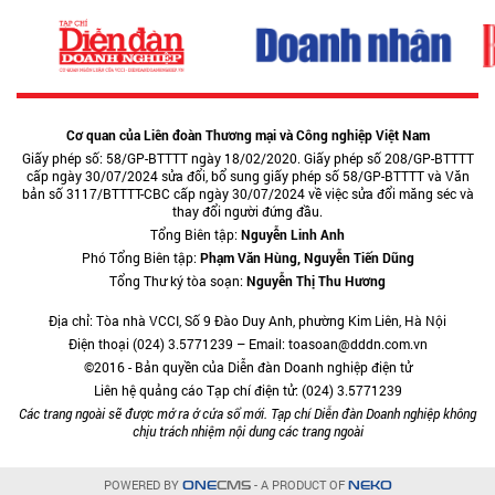
Cơ quan của Liên đoàn Thương mại và Công nghiệp Việt Nam
Giấy phép số: 58/GP-BTTTT ngày 18/02/2020. Giấy phép số 208/GP-BTTTT
cấp ngày 30/07/2024 sửa đổi, bổ sung giấy phép số 58/GP-BTTTT và Văn
bản số 3117/BTTTT-CBC cấp ngày 30/07/2024 về việc sửa đổi măng séc và
thay đổi người đứng đầu.
Tổng Biên tập:
Nguyễn Linh Anh
Phó Tổng Biên tập:
Phạm Văn Hùng, Nguyễn Tiến Dũng
Tổng Thư ký tòa soạn:
Nguyễn Thị Thu Hương
Địa chỉ: Tòa nhà VCCI, Số 9 Đào Duy Anh, phường Kim Liên, Hà Nội
Điện thoại (024) 3.5771239 – Email: toasoan@dddn.com.vn
©2016 - Bản quyền của Diễn đàn Doanh nghiệp điện tử
Liên hệ quảng cáo Tạp chí điện tử: (024) 3.5771239
Các trang ngoài sẽ được mở ra ở cửa sổ mới. Tạp chí Diễn đàn Doanh nghiệp không
chịu trách nhiệm nội dung các trang ngoài
POWERED BY
- A PRODUCT OF
ONE
CMS
NEKO