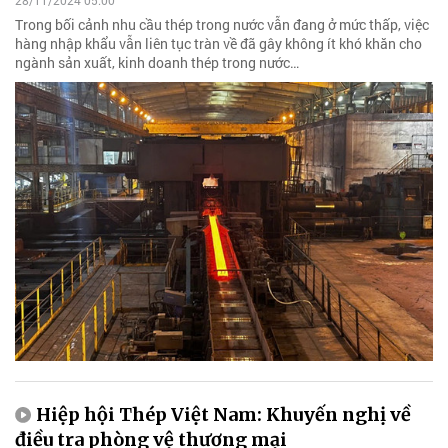
28/11/2024 05:00
Trong bối cảnh nhu cầu thép trong nước vẫn đang ở mức thấp, việc
hàng nhập khẩu vẫn liên tục tràn về đã gây không ít khó khăn cho
ngành sản xuất, kinh doanh thép trong nước…
Hiệp hội Thép Việt Nam: Khuyến nghị về
điều tra phòng vệ thương mại