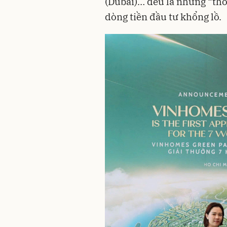
(Dubai)… đều là những “th
dòng tiền đầu tư khổng lồ.