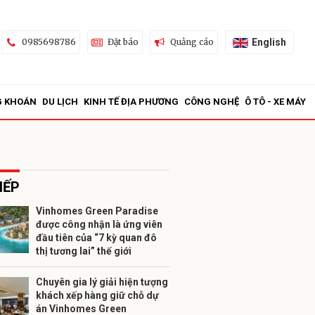
English
0985698786
Đặt báo
Quảng cáo
G KHOÁN
DU LỊCH
KINH TẾ ĐỊA PHƯƠNG
CÔNG NGHỆ
Ô TÔ - XE MÁY
IẾP
Vinhomes Green Paradise
được công nhận là ứng viên
ửi
đầu tiên của “7 kỳ quan đô
thị tương lai” thế giới
Chuyên gia lý giải hiện tượng
khách xếp hàng giữ chỗ dự
án Vinhomes Green