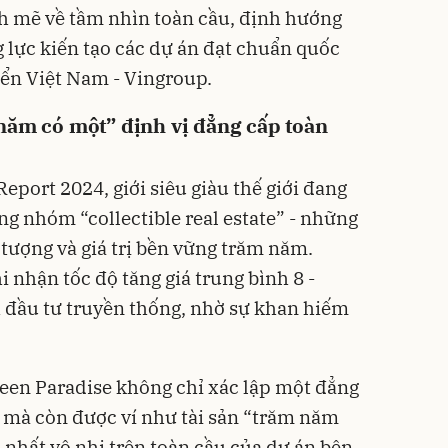
h mẽ về tầm nhìn toàn cầu, định hướng
g lực kiến tạo các dự án đạt chuẩn quốc
iển Việt Nam - Vingroup.
năm có một” định vị đẳng cấp toàn
port 2024, giới siêu giàu thế giới đang
 nhóm “collectible real estate” - những
 tượng và giá trị bền vững trăm năm.
i nhận tốc độ tăng giá trung bình 8 -
 đầu tư truyền thống, nhờ sự khan hiếm
een Paradise không chỉ xác lập một đẳng
 mà còn được ví như tài sản “trăm năm
c nhất vô nhị trên toàn cầu của dự án bên