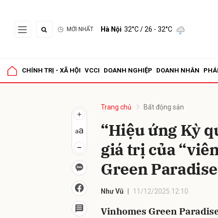
Hà Nội
32°C
/ 26 - 32°C
MỚI NHẤT
Gửi 
CHÍNH TRỊ - XÃ HỘI
VCCI
DOANH NGHIỆP
DOANH NHÂN
PHÁ
Trang chủ
Bất động sản
“Hiệu ứng Kỳ qu
giá trị của “vi
Green Paradise
Như Vũ
11/12/2025 12:10
Vinhomes Green Paradise 