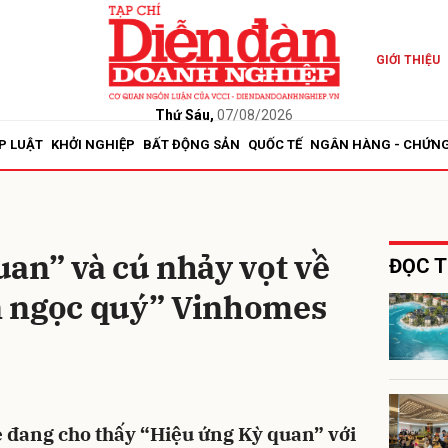
GIỚI THIỆU
bình luận
Thứ Sáu,
07/08/2026
P LUẬT
KHỞI NGHIỆP
BẤT ĐỘNG SẢN
QUỐC TẾ
NGÂN HÀNG - CHỨN
an” và cú nhảy vọt về
ĐỌC T
ên ngọc quý” Vinhomes
Hủy
G
đang cho thấy “Hiệu ứng Kỳ quan” với