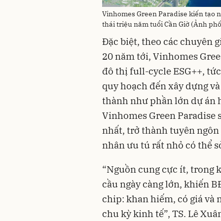
Vinhomes Green Paradise kiến tạo nh
thái triệu năm tuổi Cần Giờ (Ảnh ph
Đặc biệt, theo các chuyên gi
20 năm tới, Vinhomes Gree
đô thị full-cycle ESG++, t
quy hoạch đến xây dựng và v
thành như phần lớn dự án h
Vinhomes Green Paradise s
nhất, trở thành tuyên ngôn
nhân ưu tú rất nhỏ có thể s
“Nguồn cung cực ít, trong k
cầu ngày càng lớn, khiến B
chip: khan hiếm, có giá và
chu kỳ kinh tế”, TS. Lê Xuâ