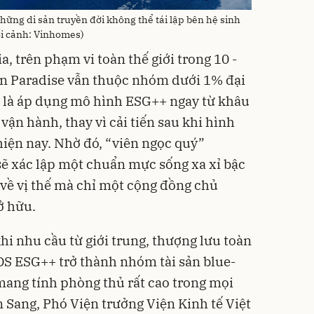
ững di sản truyền đời không thể tái lập bên hệ sinh
ối cảnh: Vinhomes)
a, trên phạm vi toàn thế giới trong 10 -
n Paradise vẫn thuộc nhóm dưới 1% đại
ức là áp dụng mô hình ESG++ ngay từ khâu
ận hành, thay vì cải tiến sau khi hình
iện nay. Nhờ đó, “viên ngọc quý”
ẽ xác lập một chuẩn mực sống xa xỉ bậc
 về vị thế mà chỉ một cộng đồng chủ
ở hữu.
hi nhu cầu từ giới trung, thượng lưu toàn
ĐS ESG++ trở thành nhóm tài sản blue-
 mang tính phòng thủ rất cao trong mọi
n Sang, Phó Viện trưởng Viện Kinh tế Việt