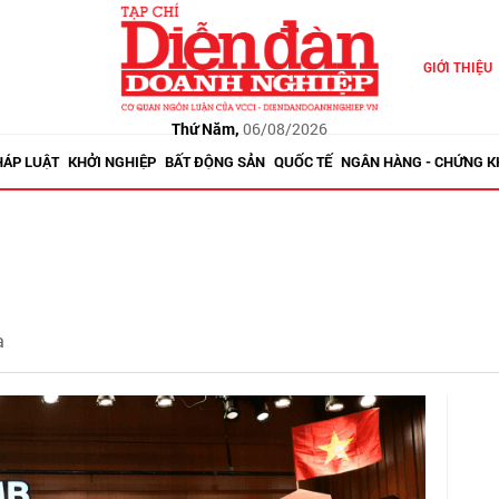
GIỚI THIỆU
Thứ Năm,
06/08/2026
HÁP LUẬT
KHỞI NGHIỆP
BẤT ĐỘNG SẢN
QUỐC TẾ
NGÂN HÀNG - CHỨNG 
a