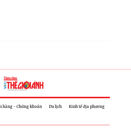
n hàng - Chứng khoán
Du lịch
Kinh tế địa phương