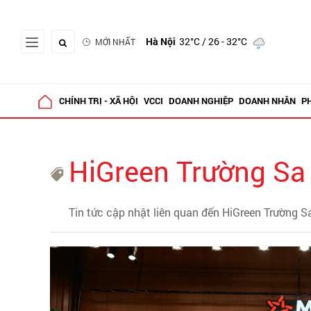
Hà Nội
32°C
/ 26 - 32°C
MỚI NHẤT
CHÍNH TRỊ - XÃ HỘI
VCCI
DOANH NGHIỆP
DOANH NHÂN
P
HiGreen Trường Sa
Tin tức cập nhật liên quan đến HiGreen Trường S