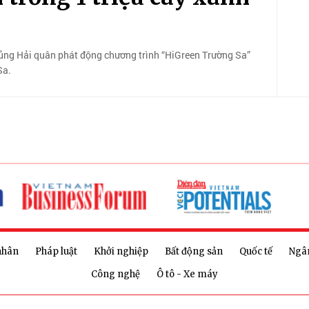
ủng Hải quân phát động chương trình “HiGreen Trường Sa”
Sa.
nhân
Pháp luật
Khởi nghiệp
Bất động sản
Quốc tế
Ngâ
Công nghệ
Ô tô - Xe máy