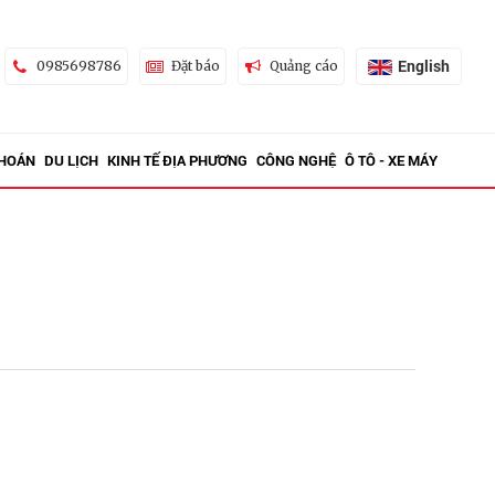
English
0985698786
Đặt báo
Quảng cáo
KHOÁN
DU LỊCH
KINH TẾ ĐỊA PHƯƠNG
CÔNG NGHỆ
Ô TÔ - XE MÁY