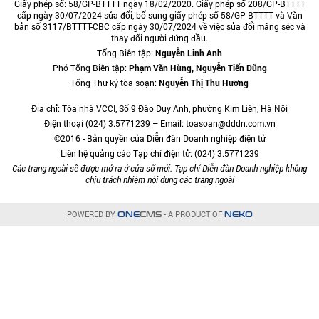
Giấy phép số: 58/GP-BTTTT ngày 18/02/2020. Giấy phép số 208/GP-BTTTT
cấp ngày 30/07/2024 sửa đổi, bổ sung giấy phép số 58/GP-BTTTT và Văn
bản số 3117/BTTTT-CBC cấp ngày 30/07/2024 về việc sửa đổi măng séc và
thay đổi người đứng đầu.
Tổng Biên tập:
Nguyễn Linh Anh
Phó Tổng Biên tập:
Phạm Văn Hùng, Nguyễn Tiến Dũng
Tổng Thư ký tòa soạn:
Nguyễn Thị Thu Hương
Địa chỉ: Tòa nhà VCCI, Số 9 Đào Duy Anh, phường Kim Liên, Hà Nội
Điện thoại (024) 3.5771239 – Email: toasoan@dddn.com.vn
©2016 - Bản quyền của Diễn đàn Doanh nghiệp điện tử
Liên hệ quảng cáo Tạp chí điện tử: (024) 3.5771239
Các trang ngoài sẽ được mở ra ở cửa sổ mới. Tạp chí Diễn đàn Doanh nghiệp không
chịu trách nhiệm nội dung các trang ngoài
POWERED BY
- A PRODUCT OF
ONE
CMS
NEKO