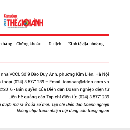
n hàng - Chứng khoán
Du lịch
Kinh tế địa phương
a nhà VCCI, Số 9 Đào Duy Anh, phường Kim Liên, Hà Nội
n thoại (024) 3.5771239 – Email: toasoan@dddn.com.vn
©2016 - Bản quyền của Diễn đàn Doanh nghiệp điện tử
Liên hệ quảng cáo Tạp chí điện tử: (024) 3.5771239
ẽ được mở ra ở cửa sổ mới. Tạp chí Diễn đàn Doanh nghiệp
không chịu trách nhiệm nội dung các trang ngoài