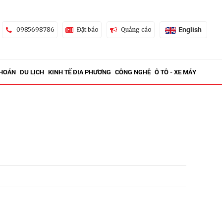
English
0985698786
Đặt báo
Quảng cáo
KHOÁN
DU LỊCH
KINH TẾ ĐỊA PHƯƠNG
CÔNG NGHỆ
Ô TÔ - XE MÁY