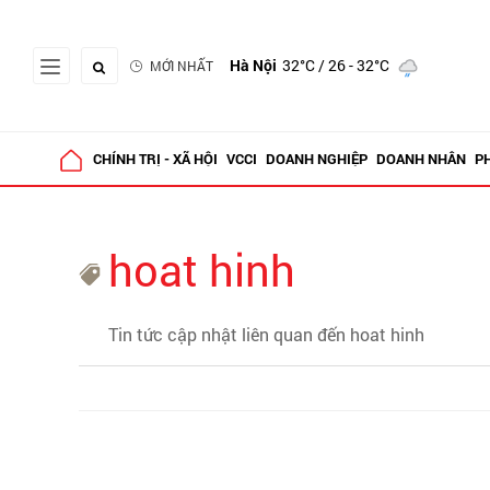
Hà Nội
32°C
/ 26 - 32°C
MỚI NHẤT
CHÍNH TRỊ - XÃ HỘI
VCCI
DOANH NGHIỆP
DOANH NHÂN
P
hoat hinh
Tin tức cập nhật liên quan đến hoat hinh