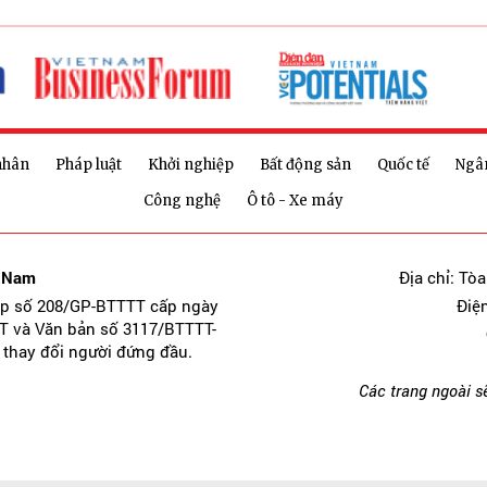
nhân
Pháp luật
Khởi nghiệp
Bất động sản
Quốc tế
Ngâ
Công nghệ
Ô tô - Xe máy
t Nam
Địa chỉ: Tò
ép số 208/GP-BTTTT cấp ngày
Điệ
T và Văn bản số 3117/BTTTT-
 thay đổi người đứng đầu.
Các trang ngoài s