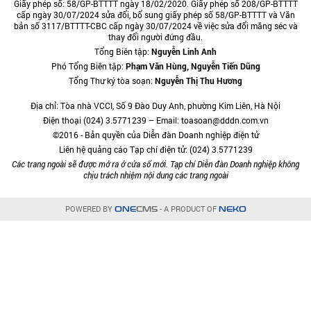
Giấy phép số: 58/GP-BTTTT ngày 18/02/2020. Giấy phép số 208/GP-BTTTT
cấp ngày 30/07/2024 sửa đổi, bổ sung giấy phép số 58/GP-BTTTT và Văn
bản số 3117/BTTTT-CBC cấp ngày 30/07/2024 về việc sửa đổi măng séc và
thay đổi người đứng đầu.
Tổng Biên tập:
Nguyễn Linh Anh
Phó Tổng Biên tập:
Phạm Văn Hùng, Nguyễn Tiến Dũng
Tổng Thư ký tòa soạn:
Nguyễn Thị Thu Hương
Địa chỉ: Tòa nhà VCCI, Số 9 Đào Duy Anh, phường Kim Liên, Hà Nội
Điện thoại (024) 3.5771239 – Email: toasoan@dddn.com.vn
©2016 - Bản quyền của Diễn đàn Doanh nghiệp điện tử
Liên hệ quảng cáo Tạp chí điện tử: (024) 3.5771239
Các trang ngoài sẽ được mở ra ở cửa sổ mới. Tạp chí Diễn đàn Doanh nghiệp không
chịu trách nhiệm nội dung các trang ngoài
POWERED BY
- A PRODUCT OF
ONE
CMS
NEKO