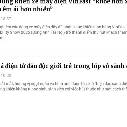
dùng khen xe máy điện VinFast “khỏe hơn 
à êm ái hơn nhiều”
 18:57
 nghiệm các dòng xe máy điện đầy đủ phân khúc khiến gian hàng VinFast 
ility Show 2025 (Đông Anh, Hà Nội) trở thành điểm thu hút khách tha
ãm.
á điện tử đầu độc giới trẻ trong lớp vỏ sành
 10:00
 bắt mắt, hương vị ngọt ngào và hình ảnh được tô vẽ là “hiện đại, sành đi
ang khiến không ít học sinh, sinh viên coi việc hút thuốc như một cách th