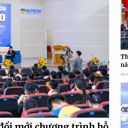
Th
nă
06/
 đổi mới chương trình hỗ