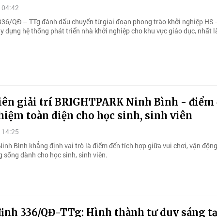
 04:42
336/QĐ – TTg đánh dấu chuyển từ giai đoạn phong trào khởi nghiệp HS 
y dựng hệ thống phát triển nhà khởi nghiệp cho khu vực giáo dục, nhất l
iên giải trí BRIGHTPARK Ninh Bình - điểm
hiệm toàn diện cho học sinh, sinh viên
 14:25
inh Bình khẳng định vai trò là điểm đến tích hợp giữa vui chơi, vận độn
g sống dành cho học sinh, sinh viên.
định 336/QĐ-TTg: Hình thành tư duy sáng tạ