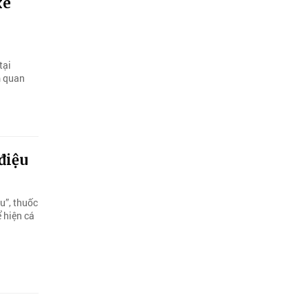
xe
tại
m quan
 điệu
ệu”, thuốc
ể hiện cá