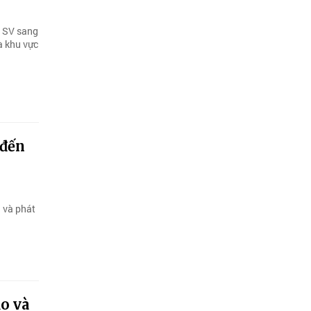
- SV sang
à khu vực
 đến
g và phát
o và