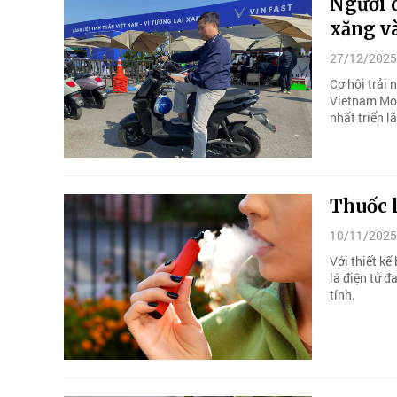
Người 
xăng v
27/12/2025
Cơ hội trải
Vietnam Mob
nhất triển l
Thuốc l
10/11/2025
Với thiết kế
lá điện tử đ
tính.