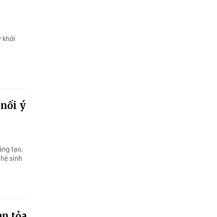
y khởi
 nối ý
áng tạo,
 hệ sinh
an tỏa