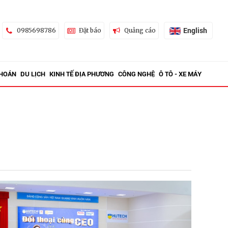
English
0985698786
Đặt báo
Quảng cáo
KHOÁN
DU LỊCH
KINH TẾ ĐỊA PHƯƠNG
CÔNG NGHỆ
Ô TÔ - XE MÁY