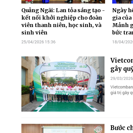
Quảng Ngãi: Lan tỏa sáng tạo -
Ngày h
kết nối khởi nghiệp cho đoàn
gia của
viên thanh niên, học sinh, và
Mảnh g
sinh viên
bức tra
25/04/2026 15:36
18/04/202
Vietco
gây quỹ
29/03/2026
Vietcombank
giá trị gây 
Bước ch