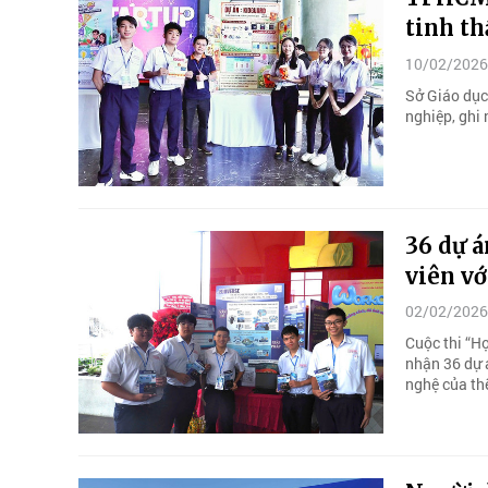
tinh th
10/02/2026
Sở Giáo dục 
nghiệp, ghi
36 dự á
viên vớ
02/02/2026
Cuộc thi “H
nhận 36 dự 
nghệ của th