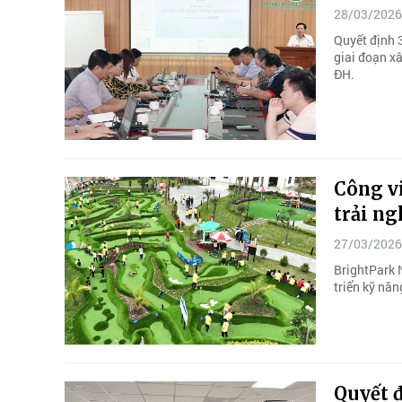
28/03/2026
Quyết định 
giai đoạn xâ
ĐH.
Công v
trải ng
27/03/2026
BrightPark N
triển kỹ năn
Quyết 