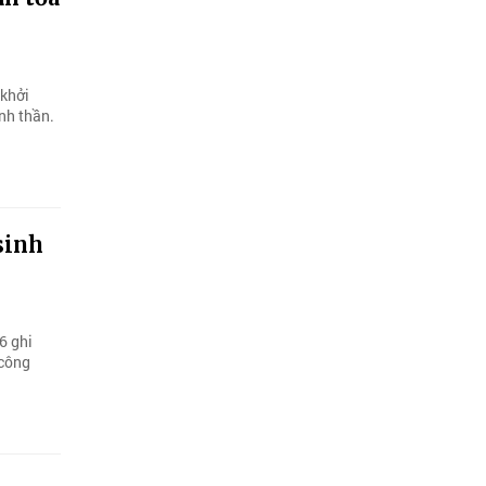
 khởi
nh thần.
sinh
6 ghi
 công