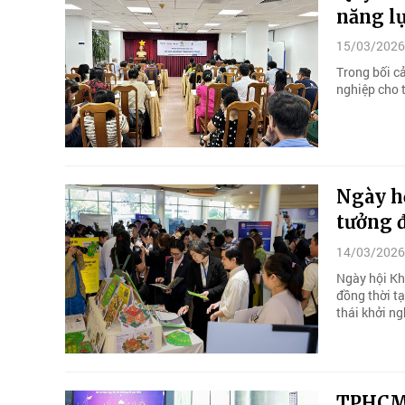
năng l
15/03/2026
Trong bối cả
nghiệp cho 
Ngày hộ
tưởng đ
14/03/2026
Ngày hội Khở
đồng thời tạ
thái khởi ng
TPHCM t