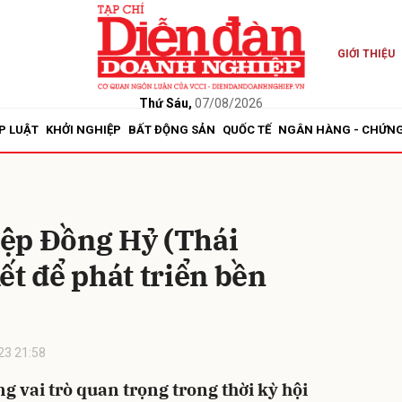
GIỚI THIỆU
bình luận
Thứ Sáu,
07/08/2026
P LUẬT
KHỞI NGHIỆP
BẤT ĐỘNG SẢN
QUỐC TẾ
NGÂN HÀNG - CHỨN
ệp Đồng Hỷ (Thái
ết để phát triển bền
Hủy
G
23 21:58
g vai trò quan trọng trong thời kỳ hội