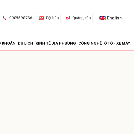
English
0985698786
Đặt báo
Quảng cáo
G KHOÁN
DU LỊCH
KINH TẾ ĐỊA PHƯƠNG
CÔNG NGHỆ
Ô TÔ - XE MÁY
ửi