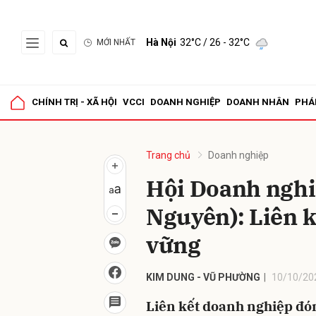
Hà Nội
32°C
/ 26 - 32°C
MỚI NHẤT
Gửi 
CHÍNH TRỊ - XÃ HỘI
VCCI
DOANH NGHIỆP
DOANH NHÂN
PHÁ
Trang chủ
Doanh nghiệp
Hội Doanh nghi
Nguyên): Liên k
vững
KIM DUNG - VŨ PHƯỜNG
10/10/20
Liên kết doanh nghiệp đón