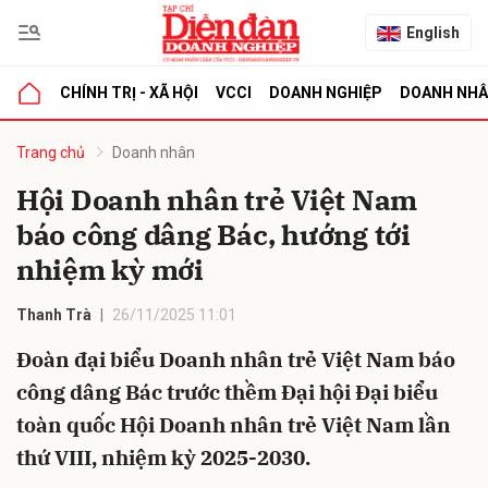
English
CHÍNH TRỊ - XÃ HỘI
VCCI
DOANH NGHIỆP
DOANH NH
bình luận
Trang chủ
Doanh nhân
Hội Doanh nhân trẻ Việt Nam
báo công dâng Bác, hướng tới
nhiệm kỳ mới
Thanh Trà
26/11/2025 11:01
Đoàn đại biểu Doanh nhân trẻ Việt Nam báo
Hủy
G
công dâng Bác trước thềm Đại hội Đại biểu
toàn quốc Hội Doanh nhân trẻ Việt Nam lần
thứ VIII, nhiệm kỳ 2025-2030.