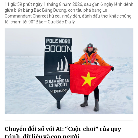
11 giờ 59 phút ngày 1 tháng 8 năm 2026, sau gần 6 ngày lênh đênh
giữa biển băng Bắc Băng Dương, con tàu phá băng Le
Commandant Charcot hú còi, nháy đèn, đánh dấu thời khắc chúng
tôi chạm tới 90° Bắc – Cực Bắc Địa lý.
Chuyển đổi số với AI: “Cuộc chơi” của quy
trình, dữ liệu và con người