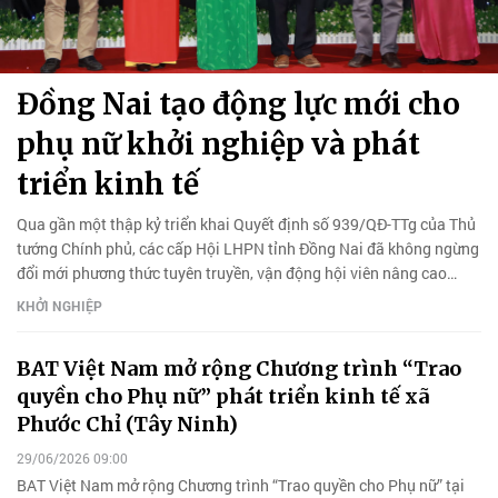
Đồng Nai tạo động lực mới cho
phụ nữ khởi nghiệp và phát
triển kinh tế
Qua gần một thập kỷ triển khai Quyết định số 939/QĐ-TTg của Thủ
tướng Chính phủ, các cấp Hội LHPN tỉnh Đồng Nai đã không ngừng
đổi mới phương thức tuyên truyền, vận động hội viên nâng cao
nhận thức về khởi nghiệp, phát triển kinh doanh và ĐMST.
KHỞI NGHIỆP
BAT Việt Nam mở rộng Chương trình “Trao
quyền cho Phụ nữ” phát triển kinh tế xã
Phước Chỉ (Tây Ninh)
29/06/2026 09:00
BAT Việt Nam mở rộng Chương trình “Trao quyền cho Phụ nữ” tại