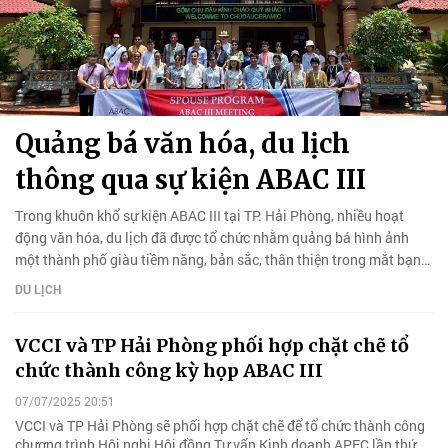
Quảng bá văn hóa, du lịch
thông qua sự kiện ABAC III
Trong khuôn khổ sự kiện ABAC III tại TP. Hải Phòng, nhiều hoạt
động văn hóa, du lịch đã được tổ chức nhằm quảng bá hình ảnh
một thành phố giàu tiềm năng, bản sắc, thân thiện trong mắt bạn
bè quốc tế.
DU LỊCH
VCCI và TP Hải Phòng phối hợp chặt chẽ tổ
chức thành công kỳ họp ABAC III
07/07/2025 20:51
VCCI và TP Hải Phòng sẽ phối hợp chặt chẽ để tổ chức thành công
chương trình Hội nghị Hội đồng Tư vấn Kinh doanh APEC lần thứ