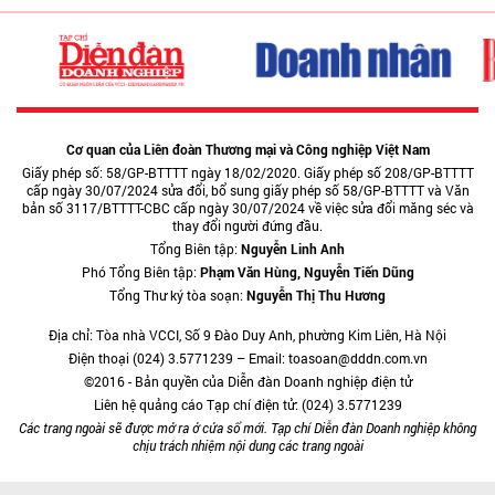
Cơ quan của Liên đoàn Thương mại và Công nghiệp Việt Nam
Giấy phép số: 58/GP-BTTTT ngày 18/02/2020. Giấy phép số 208/GP-BTTTT
cấp ngày 30/07/2024 sửa đổi, bổ sung giấy phép số 58/GP-BTTTT và Văn
bản số 3117/BTTTT-CBC cấp ngày 30/07/2024 về việc sửa đổi măng séc và
thay đổi người đứng đầu.
Tổng Biên tập:
Nguyễn Linh Anh
Phó Tổng Biên tập:
Phạm Văn Hùng, Nguyễn Tiến Dũng
Tổng Thư ký tòa soạn:
Nguyễn Thị Thu Hương
Địa chỉ: Tòa nhà VCCI, Số 9 Đào Duy Anh, phường Kim Liên, Hà Nội
Điện thoại (024) 3.5771239 – Email: toasoan@dddn.com.vn
©2016 - Bản quyền của Diễn đàn Doanh nghiệp điện tử
Liên hệ quảng cáo Tạp chí điện tử: (024) 3.5771239
Các trang ngoài sẽ được mở ra ở cửa sổ mới. Tạp chí Diễn đàn Doanh nghiệp không
chịu trách nhiệm nội dung các trang ngoài