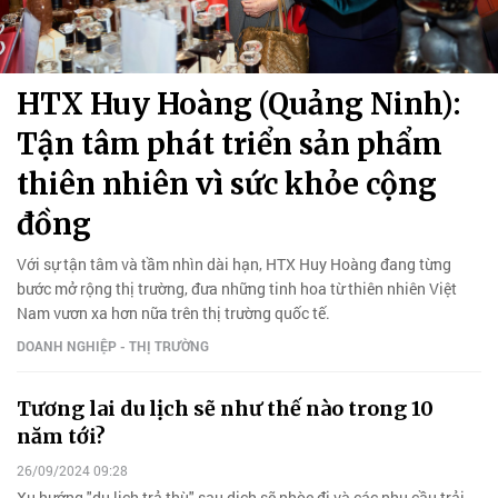
HTX Huy Hoàng (Quảng Ninh):
Tận tâm phát triển sản phẩm
thiên nhiên vì sức khỏe cộng
đồng
Với sự tận tâm và tầm nhìn dài hạn, HTX Huy Hoàng đang từng
bước mở rộng thị trường, đưa những tinh hoa từ thiên nhiên Việt
Nam vươn xa hơn nữa trên thị trường quốc tế.
DOANH NGHIỆP - THỊ TRƯỜNG
Tương lai du lịch sẽ như thế nào trong 10
năm tới?
26/09/2024 09:28
Xu hướng "du lịch trả thù" sau dịch sẽ nhòe đi và các nhu cầu trải