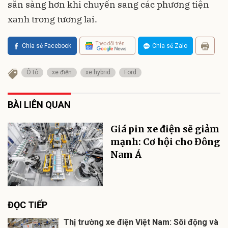
sẵn sàng hơn khi chuyển sang các phương tiện
xanh trong tương lai.
Theo dõi trên
Chia sẻ Facebook
Chia sẻ Zalo
Ô tô
xe điện
xe hybrid
Ford
BÀI LIÊN QUAN
Giá pin xe điện sẽ giảm
mạnh: Cơ hội cho Đông
Nam Á
ĐỌC TIẾP
Thị trường xe điện Việt Nam: Sôi động và