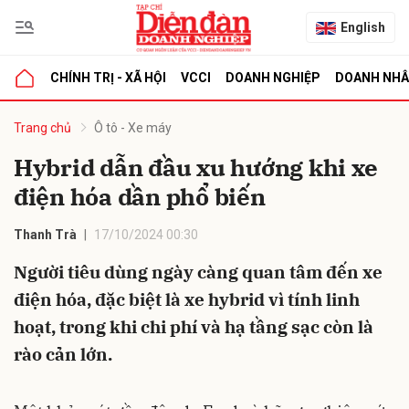
English
CHÍNH TRỊ - XÃ HỘI
VCCI
DOANH NGHIỆP
DOANH NH
bình luận
Trang chủ
Ô tô - Xe máy
Hybrid dẫn đầu xu hướng khi xe
điện hóa dần phổ biến
Thanh Trà
17/10/2024 00:30
Người tiêu dùng ngày càng quan tâm đến xe
điện hóa, đặc biệt là xe hybrid vì tính linh
Hủy
G
hoạt, trong khi chi phí và hạ tầng sạc còn là
rào cản lớn.