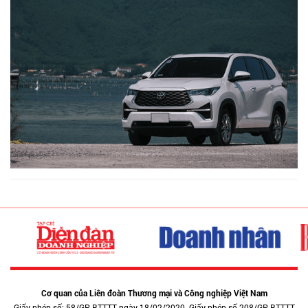
Cơ quan của Liên đoàn Thương mại và Công nghiệp Việt Nam
Giấy phép số: 58/GP-BTTTT ngày 18/02/2020. Giấy phép số 208/GP-BTTTT